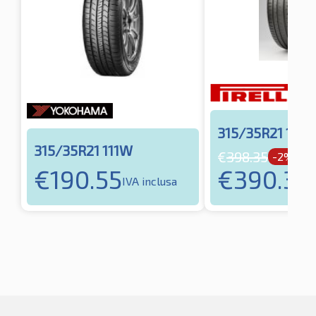
315/35R21 111Y
315/35R21 111W
€
398.35
-2%
€
390.38
€
190.55
IVA inclusa