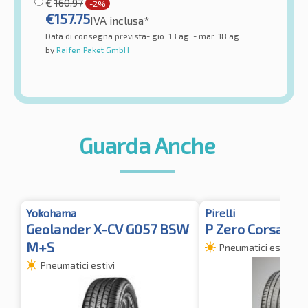
€
160.97
-2%
€
157.75
IVA inclusa*
Data di consegna prevista- gio. 13 ag. - mar. 18 ag.
by
Raifen Paket GmbH
Guarda Anche
Yokohama
Pirelli
Geolander X-CV G057 BSW
P Zero Corsa N0
M+S
Pneumatici estivi
Pneumatici estivi