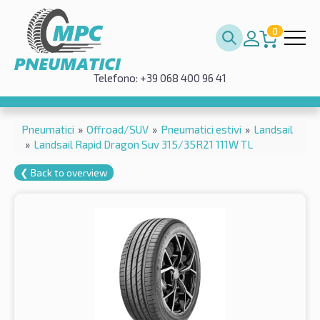
0
Telefono: +39 068 400 96 41
Pneumatici
»
Offroad/SUV
»
Pneumatici estivi
»
Landsail
»
Landsail Rapid Dragon Suv 315/35R21 111W TL
❮ Back to overview