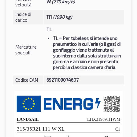
W
(270 km/h)
velocità
Indice di
111
(1090 kg)
carico
TL
TL
= Per tubeless si intende uno
pneumatico in cui l'aria (o il gas) di
Marcature
gonfiaggio viene trattenuta al
speciali
suo interno dalla sola struttura in
gomma e acciaio e non presenta
perciò la classica camera d'aria.
Codice EAN
6921109074607