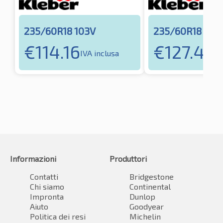
235/60R18 103V
235/60R18 103
€
114.16
€
127.48
IVA inclusa
IV
Informazioni
Produttori
Contatti
Bridgestone
Chi siamo
Continental
Impronta
Dunlop
Aiuto
Goodyear
Politica dei resi
Michelin