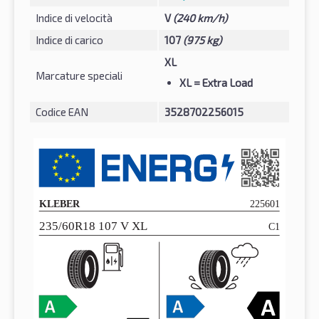
Indice di velocità
V
(240 km/h)
Indice di carico
107
(975 kg)
XL
Marcature speciali
XL
= Extra Load
Codice EAN
3528702256015