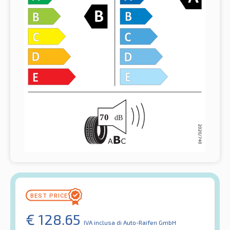
€
128.65
IVA inclusa
di Auto-Raifen GmbH