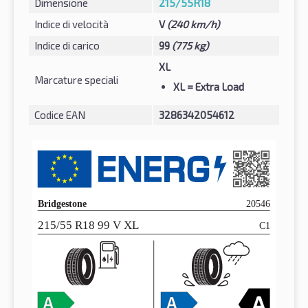
Dimensione
215/55R18
Indice di velocità
V
(240 km/h)
Indice di carico
99
(775 kg)
XL
Marcature speciali
XL
= Extra Load
Codice EAN
3286342054612