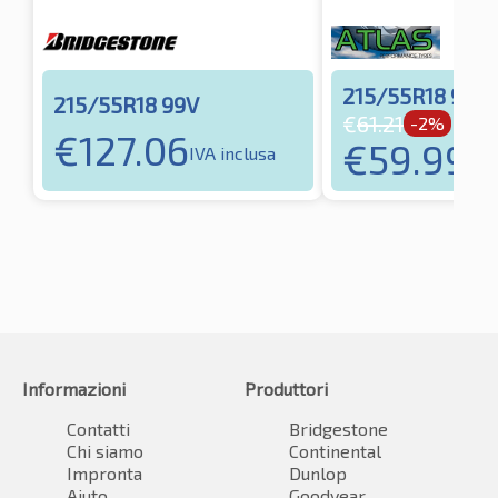
215/55R18 99V
215/55R18 99V
€
61.21
-2%
€
127.06
€
59.99
IVA inclusa
IVA
Informazioni
Produttori
Contatti
Bridgestone
Chi siamo
Continental
Impronta
Dunlop
Aiuto
Goodyear