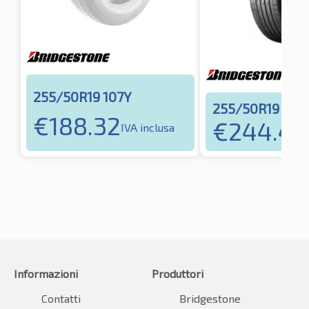
255/50R19 107Y
255/50R19 107
€
188.32
€
244.46
IVA inclusa
Informazioni
Produttori
Contatti
Bridgestone