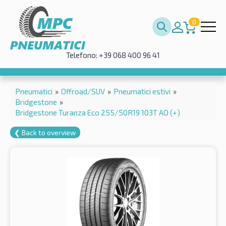
0
Telefono: +39 068 400 96 41
Pneumatici
»
Offroad/SUV
»
Pneumatici estivi
»
Bridgestone
»
Bridgestone Turanza Eco 255/50R19 103T AO (+)
❮ Back to overview