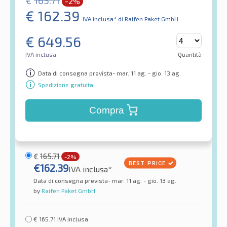
€
165.71
-2%
€
162.39
IVA inclusa*
di Raifen Paket GmbH
€
649.56
IVA inclusa
Quantità
Data di consegna prevista- mar. 11 ag. - gio. 13 ag.
Spedizione gratuita
Compra
€
165.71
-2%
€
162.39
IVA inclusa*
Data di consegna prevista- mar. 11 ag. - gio. 13 ag.
by
Raifen Paket GmbH
€
165.71
IVA inclusa