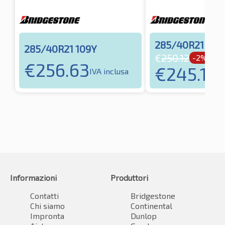
285/40R21 109
285/40R21 109Y
€
250.12
-2%
€
256.63
€
245.12
IVA inclusa
IV
Informazioni
Produttori
Contatti
Bridgestone
Chi siamo
Continental
Impronta
Dunlop