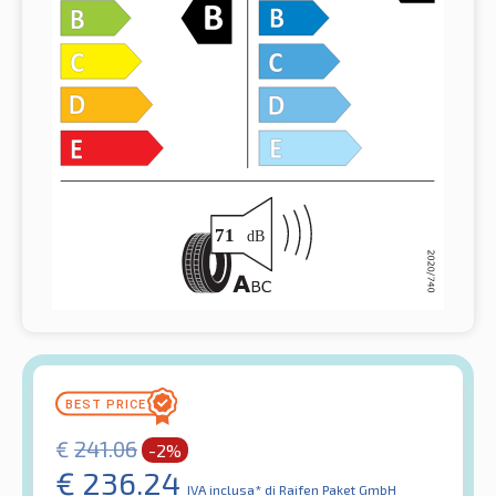
€
241.06
-2%
€
236.24
IVA inclusa*
di Raifen Paket GmbH