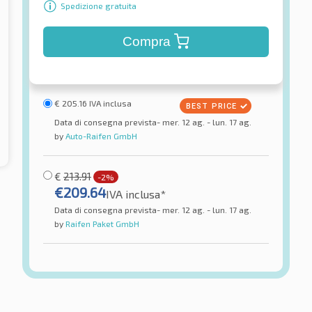
Spedizione gratuita
Compra
€
205.16
IVA inclusa
Data di consegna prevista- mer. 12 ag. - lun. 17 ag.
by
Auto-Raifen GmbH
€
213.91
-2%
€
209.64
IVA inclusa*
Data di consegna prevista- mer. 12 ag. - lun. 17 ag.
by
Raifen Paket GmbH
Greentrac
ed2 SUV SUV XL
Quest-X XL
Pneumatici estivi