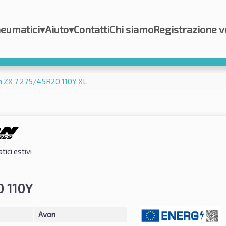
eumatici
▾
Aiuto
▾
Contatti
Chi siamo
Registrazione v
 ZX 7 275/45R20 110Y XL
ici estivi
 110Y
Avon