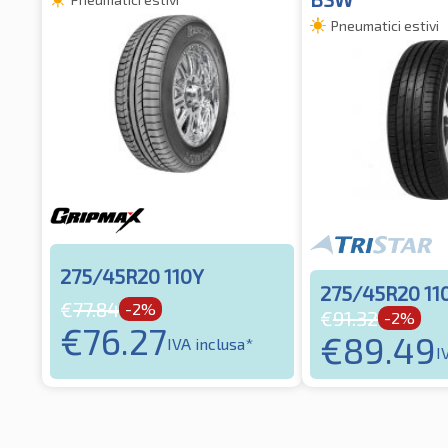
Pneumatici estivi
275/45R20 110Y
275/45R20 11
€
77.84
-2%
€
91.32
-2%
€
76.27
€
89.49
IVA inclusa*
I