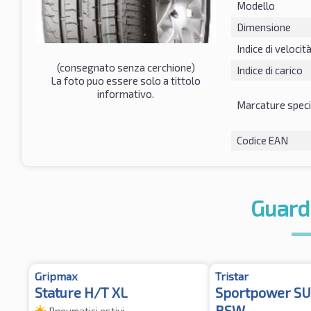
Modello
Dimensione
Indice di velocit
(consegnato senza cerchione)
Indice di carico
La foto puo essere solo a tittolo
informativo.
Marcature speci
Codice EAN
Guard
Gripmax
Tristar
Stature H/T XL
Sportpower SU
BSW
Pneumatici estivi