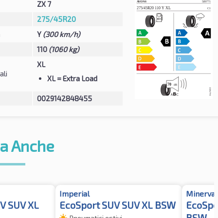
ZX 7
275/45R20
à
Y
(300 km/h)
110
(1060 kg)
XL
ali
XL
= Extra Load
0029142848455
a Anche
Imperial
Minerva
V SUV XL
EcoSport SUV SUV XL BSW
EcoSpe
BSW
Pneumatici estivi