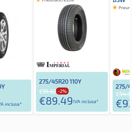
Pneumat
275/45R20 110Y
0Y
275/4
€
91.32
-2%
€
94.5
€
89.49
€
9
IVA inclusa*
VA inclusa*