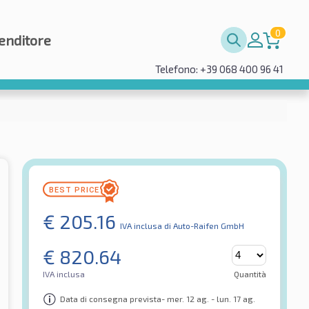
0
enditore
Telefono: +39 068 400 96 41
€
205.16
IVA inclusa
di Auto-Raifen GmbH
€
820.64
IVA inclusa
Quantità
Data di consegna prevista- mer. 12 ag. - lun. 17 ag.