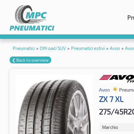
Pn
Pneumatici
»
Offroad/SUV
»
Pneumatici estivi
»
Avon
»
Avon
❮ Back to overview
Avon
Pneumat
ZX 7 XL
275/45R20
Marchio