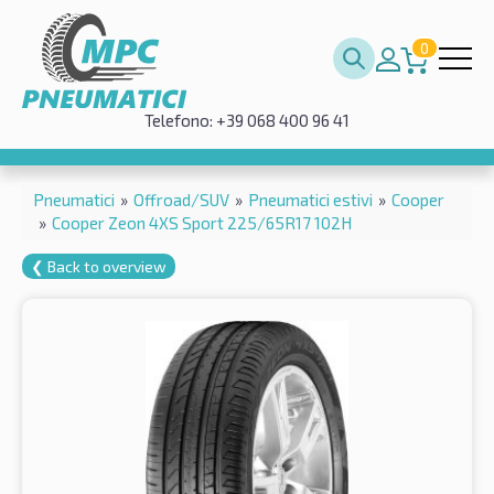
0
Telefono: +39 068 400 96 41
Pneumatici
»
Offroad/SUV
»
Pneumatici estivi
»
Cooper
»
Cooper Zeon 4XS Sport 225/65R17 102H
❮ Back to overview