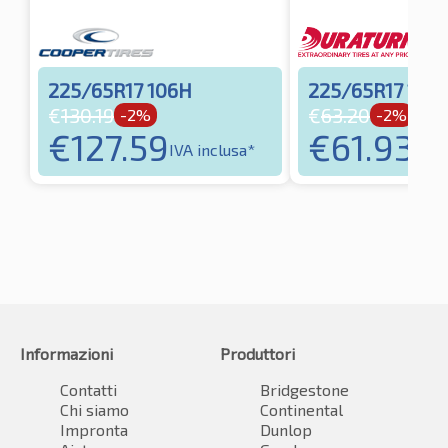
225/65R17 106H
225/65R17 102
€
130.19
€
63.20
-2%
-2%
€
127.59
€
61.93
IVA inclusa*
IVA 
Informazioni
Produttori
Contatti
Bridgestone
Chi siamo
Continental
Impronta
Dunlop