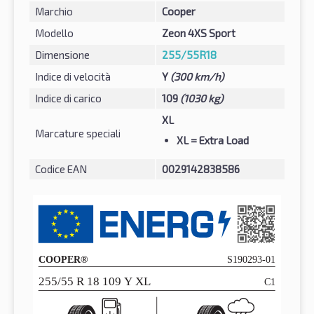
Marchio
Cooper
Modello
Zeon 4XS Sport
Dimensione
255/55R18
Indice di velocità
Y
(300 km/h)
Indice di carico
109
(1030 kg)
XL
Marcature speciali
XL
= Extra Load
Codice EAN
0029142838586