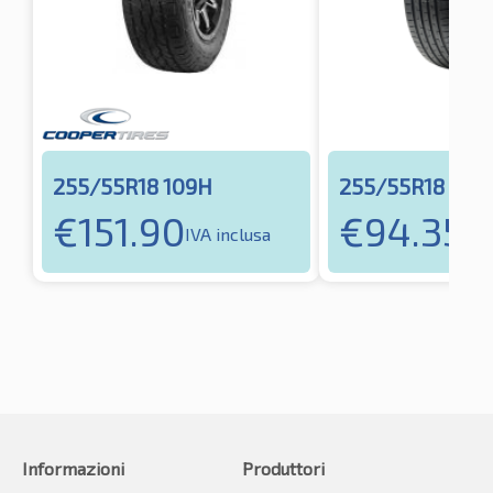
255/55R18 109H
255/55R18 109
€
151.90
€
94.35
IVA inclusa
IVA
Informazioni
Produttori