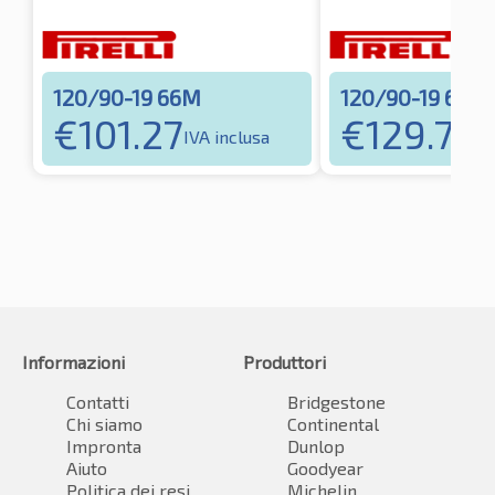
120/90-19 66M
120/90-19 66M
€
101.27
€
129.77
IVA inclusa
IV
Informazioni
Produttori
Contatti
Bridgestone
Chi siamo
Continental
Impronta
Dunlop
Aiuto
Goodyear
Politica dei resi
Michelin