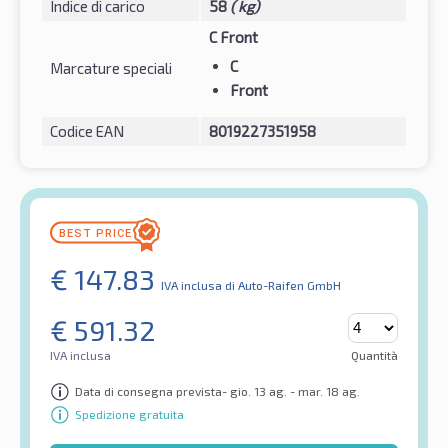
Indice di carico
58
( kg)
C Front
C
Marcature speciali
Front
Codice EAN
8019227351958
€
147.83
IVA inclusa
di Auto-Raifen GmbH
€
591.32
IVA inclusa
Quantità
Data di consegna prevista- gio. 13 ag. - mar. 18 ag.
Spedizione gratuita