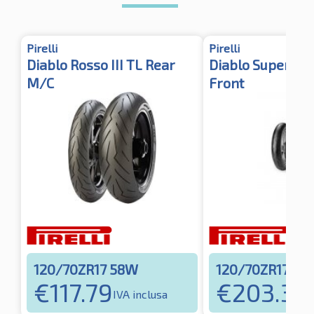
Pirelli
Pirelli
Diablo Rosso III TL Rear
Diablo Supercor
M/C
Front
120/70ZR17 58W
120/70ZR17 58
€
117.79
€
203.34
IVA inclusa