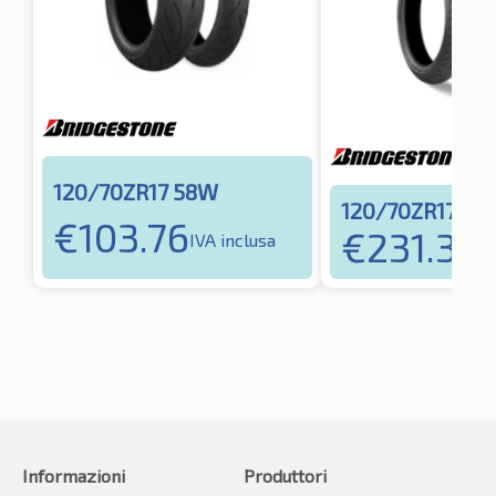
120/70ZR17 58W
120/70ZR17 58
€
103.76
€
231.32
IVA inclusa
IV
Informazioni
Produttori