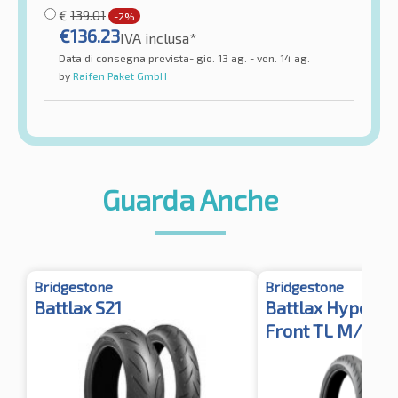
€
139.01
-2%
€
136.23
IVA inclusa*
Data di consegna prevista- gio. 13 ag. - ven. 14 ag.
by
Raifen Paket GmbH
Guarda Anche
Bridgestone
Bridgestone
Battlax S21
Battlax Hypersp
Front TL M/C Va