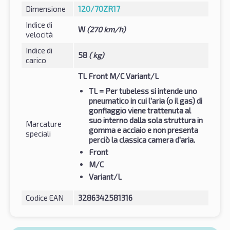
Dimensione
120/70ZR17
Indice di
W
(270 km/h)
velocità
Indice di
58
( kg)
carico
TL Front M/C Variant/L
TL
= Per tubeless si intende uno
pneumatico in cui l'aria (o il gas) di
gonfiaggio viene trattenuta al
suo interno dalla sola struttura in
Marcature
gomma e acciaio e non presenta
speciali
perciò la classica camera d'aria.
Front
M/C
Variant/L
Codice EAN
3286342581316