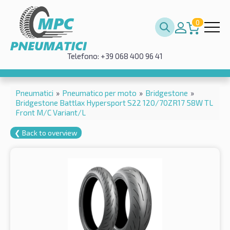
0
Telefono: +39 068 400 96 41
Pneumatici
»
Pneumatico per moto
»
Bridgestone
»
Bridgestone Battlax Hypersport S22 120/70ZR17 58W TL
Front M/C Variant/L
❮ Back to overview