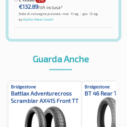
€
135.60
-2%
€
132.89
IVA inclusa*
Data di consegna prevista- mar. 11 ag. - gio. 13 ag.
by
Raifen Paket GmbH
Guarda Anche
Bridgestone
Bridgestone
Battlax Adventurecross
BT 46 Rear TL M
Scrambler AX41S Front TT