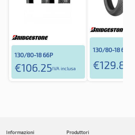
130/80-18 66V
130/80-18 66P
€
129.89
€
106.25
I
IVA inclusa
Informazioni
Produttori