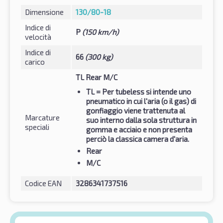
Dimensione
130/80-18
Indice di
P
(150 km/h)
velocità
Indice di
66
(300 kg)
carico
TL Rear M/C
TL
= Per tubeless si intende uno
pneumatico in cui l'aria (o il gas) di
gonfiaggio viene trattenuta al
Marcature
suo interno dalla sola struttura in
speciali
gomma e acciaio e non presenta
perciò la classica camera d'aria.
Rear
M/C
Codice EAN
3286341737516