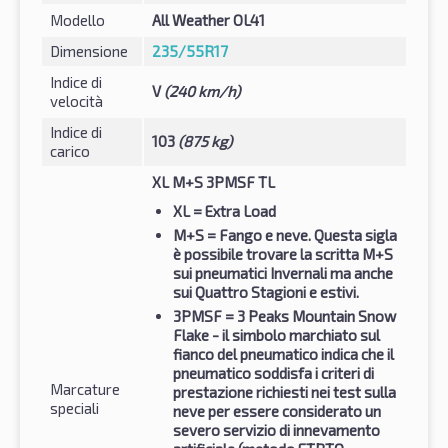
Modello
All Weather OL41
Dimensione
235/55R17
Indice di
V
(240 km/h)
velocità
Indice di
103
(875 kg)
carico
XL M+S 3PMSF TL
XL
= Extra Load
M+S
= Fango e neve. Questa sigla
è possibile trovare la scritta M+S
sui pneumatici Invernali ma anche
sui Quattro Stagioni e estivi.
3PMSF
= 3 Peaks Mountain Snow
Flake - il simbolo marchiato sul
fianco del pneumatico indica che il
pneumatico soddisfa i criteri di
Marcature
prestazione richiesti nei test sulla
speciali
neve per essere considerato un
severo servizio di innevamento