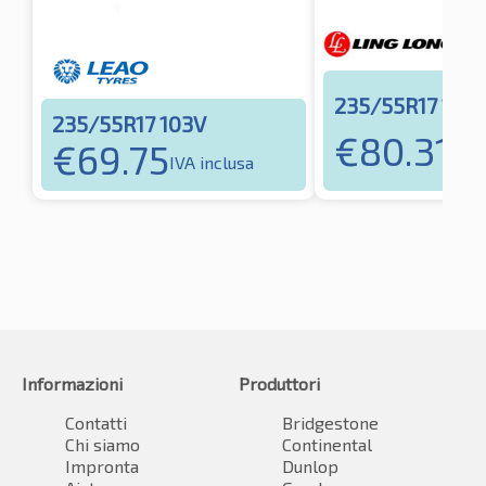
235/55R17 103
235/55R17 103V
€
80.31
€
69.75
IVA 
IVA inclusa
Informazioni
Produttori
Contatti
Bridgestone
Chi siamo
Continental
Impronta
Dunlop