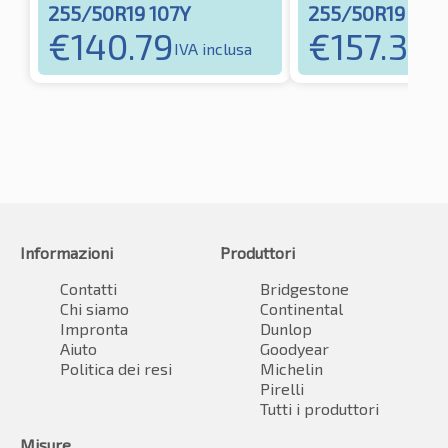
255/50R19 107Y
255/50R19 107
€
140.79
€
157.33
IVA inclusa
IV
Informazioni
Produttori
Contatti
Bridgestone
Chi siamo
Continental
Impronta
Dunlop
Aiuto
Goodyear
Politica dei resi
Michelin
Pirelli
Tutti i produttori
Misure