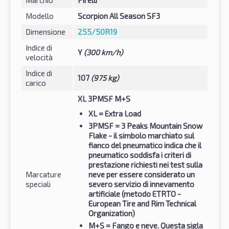
Marchio
Pirelli
Modello
Scorpion All Season SF3
Dimensione
255/50R19
Indice di
Y
(300 km/h)
velocità
Indice di
107
(975 kg)
carico
XL 3PMSF M+S
XL
= Extra Load
3PMSF
= 3 Peaks Mountain Snow
Flake - il simbolo marchiato sul
fianco del pneumatico indica che il
pneumatico soddisfa i criteri di
prestazione richiesti nei test sulla
Marcature
neve per essere considerato un
speciali
severo servizio di innevamento
artificiale (metodo ETRTO -
European Tire and Rim Technical
Organization)
M+S
= Fango e neve. Questa sigla