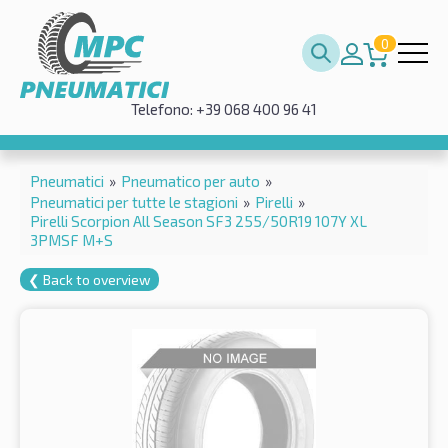
0
Telefono: +39 068 400 96 41
Pneumatici
»
Pneumatico per auto
»
Pneumatici per tutte le stagioni
»
Pirelli
»
Pirelli Scorpion All Season SF3 255/50R19 107Y XL
3PMSF M+S
❮ Back to overview