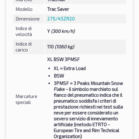
Modello
Trac Saver
Dimensione
275/45ZR20
Indice di
Y
(300 km/h)
velocità
Indice di
110
(1060 kg)
carico
XL BSW 3PMSF
XL
= Extra Load
BSW
3PMSF
= 3 Peaks Mountain Snow
Flake - il simbolo marchiato sul
fianco del pneumatico indica che il
Marcature
pneumatico soddisfa i criteri di
speciali
prestazione richiesti nei test sulla
neve per essere considerato un
severo servizio di innevamento
artificiale (metodo ETRTO -
European Tire and Rim Technical
Organization)