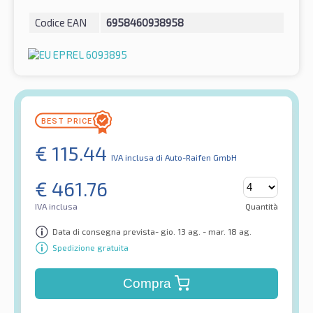
Codice EAN
6958460938958
€
115.44
IVA inclusa
di Auto-Raifen GmbH
€
461.76
IVA inclusa
Quantità
Data di consegna prevista- gio. 13 ag. - mar. 18 ag.
Spedizione gratuita
Compra