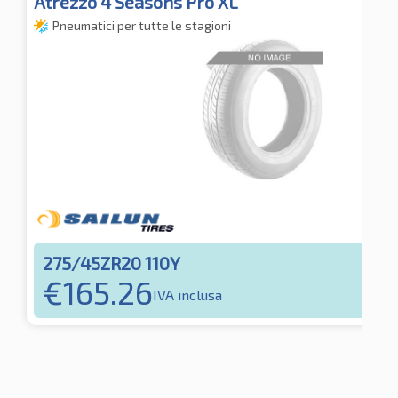
Atrezzo 4 Seasons Pro XL
Pneumatici per tutte le stagioni
275/45ZR20 110Y
€
165.26
IVA inclusa