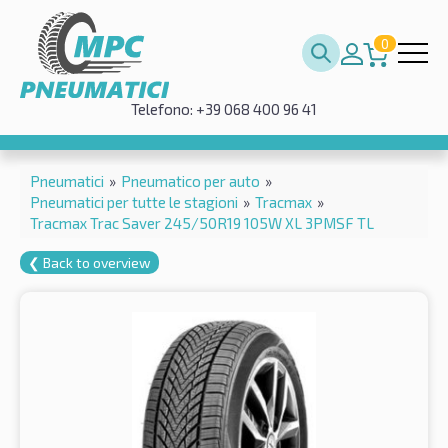
0
Telefono: +39 068 400 96 41
Pneumatici
»
Pneumatico per auto
»
Pneumatici per tutte le stagioni
»
Tracmax
»
Tracmax Trac Saver 245/50R19 105W XL 3PMSF TL
❮ Back to overview