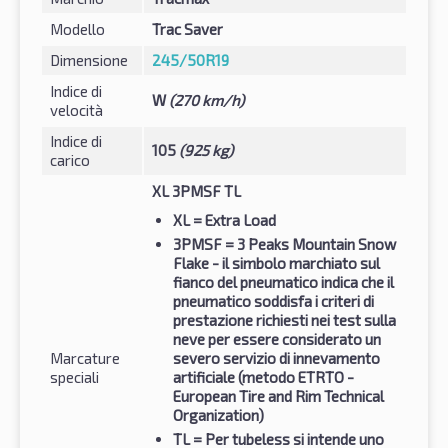
Modello
Trac Saver
Dimensione
245/50R19
Indice di
W
(270 km/h)
velocità
Indice di
105
(925 kg)
carico
XL 3PMSF TL
XL
= Extra Load
3PMSF
= 3 Peaks Mountain Snow
Flake - il simbolo marchiato sul
fianco del pneumatico indica che il
pneumatico soddisfa i criteri di
prestazione richiesti nei test sulla
neve per essere considerato un
Marcature
severo servizio di innevamento
speciali
artificiale (metodo ETRTO -
European Tire and Rim Technical
Organization)
TL
= Per tubeless si intende uno