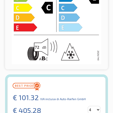
€
101.32
IVA inclusa
di Auto-Raifen GmbH
€
405.28