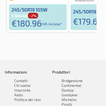
245/50R19 105W
245/50R19 10
€
184.66
-2%
€
179.65
€
180.96
IV
IVA inclusa*
Informazioni
Produttori
Contatti
Bridgestone
Chi siamo
Continental
Impronta
Dunlop
Aiuto
Goodyear
Politica dei resi
Michelin
Pirelli