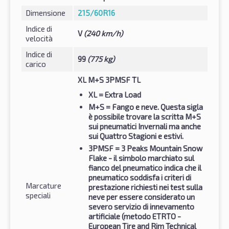
Dimensione
215/60R16
Indice di
V
(240 km/h)
velocità
Indice di
99
(775 kg)
carico
XL M+S 3PMSF TL
XL
= Extra Load
M+S
= Fango e neve. Questa sigla
è possibile trovare la scritta M+S
sui pneumatici Invernali ma anche
sui Quattro Stagioni e estivi.
3PMSF
= 3 Peaks Mountain Snow
Flake - il simbolo marchiato sul
fianco del pneumatico indica che il
pneumatico soddisfa i criteri di
Marcature
prestazione richiesti nei test sulla
speciali
neve per essere considerato un
severo servizio di innevamento
artificiale (metodo ETRTO -
European Tire and Rim Technical