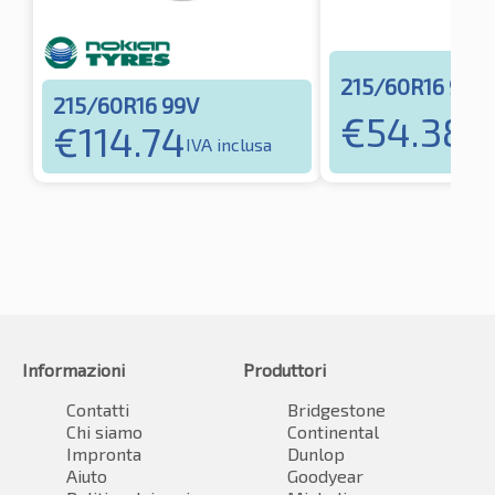
215/60R16 99V
215/60R16 99V
€
54.38
€
114.74
IVA
IVA inclusa
Informazioni
Produttori
Contatti
Bridgestone
Chi siamo
Continental
Impronta
Dunlop
Aiuto
Goodyear