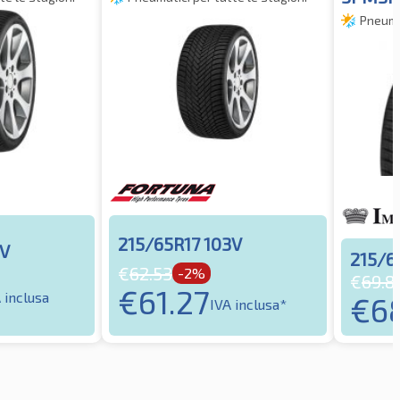
Pneumat
215/65R17 103V
3V
215/6
€
62.53
-2%
€
69.8
€
61.27
 inclusa
€
6
IVA inclusa*