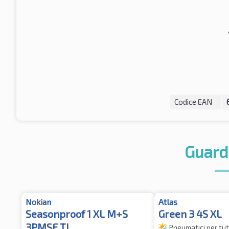
Codice EAN
Guard
Nokian
Atlas
Seasonproof 1 XL M+S
Green 3 4S XL
3PMSF TL
Pneumatici per tut