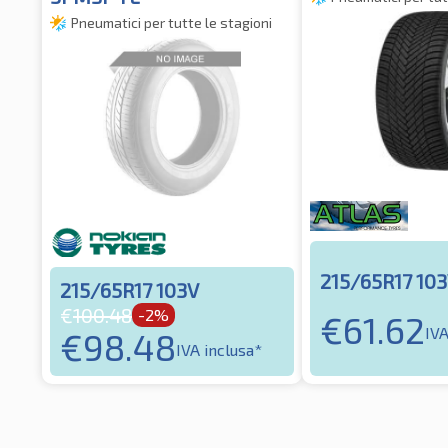
Pneumatici per tutte le stagioni
215/65R17 10
215/65R17 103V
€
100.48
-2%
€
61.62
IVA
€
98.48
IVA inclusa*