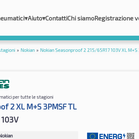
eumatici
▾
Aiuto
▾
Contatti
Chi siamo
Registrazione v
stagioni
»
Nokian
»
Nokian Seasonproof 2 215/65R17 103V XL M+S
atici per tutte le stagioni
of 2 XL M+S 3PMSF TL
 103V
Nokian