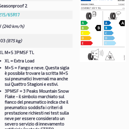
Seasonproof 2
215/65R17
V
(240 km/h)
103
(875 kg)
XL M+S 3PMSF TL
XL
= Extra Load
M+S
= Fango e neve. Questa sigla
è possibile trovare la scritta M+S
sui pneumatici Invernali ma anche
sui Quattro Stagioni e estivi.
3PMSF
= 3 Peaks Mountain Snow
Flake - il simbolo marchiato sul
fianco del pneumatico indica che il
pneumatico soddisfa i criteri di
prestazione richiesti nei test sulla
neve per essere considerato un
severo servizio di innevamento