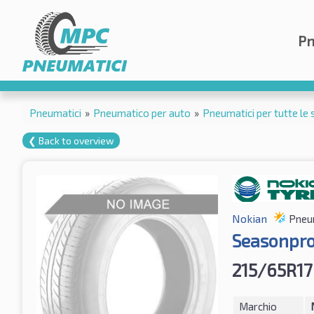
Pn
Pneumatici
»
Pneumatico per auto
»
Pneumatici per tutte le 
❮ Back to overview
Nokian
Pneum
Seasonpro
215/65R17
Marchio