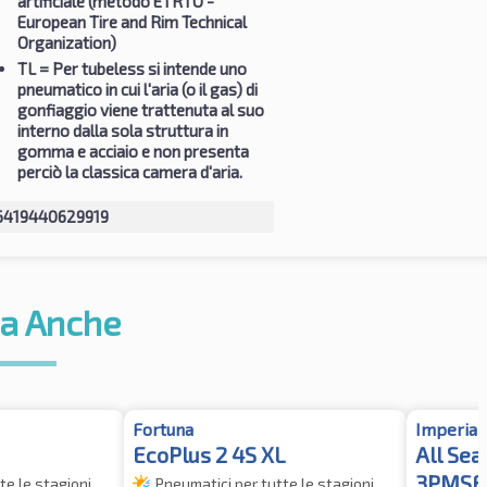
artificiale (metodo ETRTO -
European Tire and Rim Technical
Organization)
TL
= Per tubeless si intende uno
pneumatico in cui l'aria (o il gas) di
gonfiaggio viene trattenuta al suo
interno dalla sola struttura in
gomma e acciaio e non presenta
perciò la classica camera d'aria.
6419440629919
a Anche
Fortuna
Imperial
EcoPlus 2 4S XL
All Se
3PMSF
te le stagioni
Pneumatici per tutte le stagioni