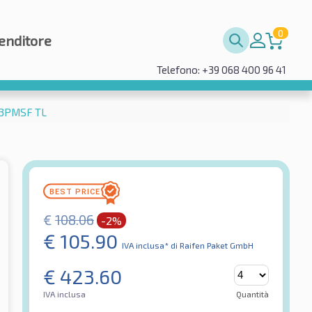
0
enditore
Telefono: +39 068 400 96 41
 3PMSF TL
€
108.06
-2%
€
105.90
IVA inclusa*
di Raifen Paket GmbH
€
423.60
IVA inclusa
Quantità