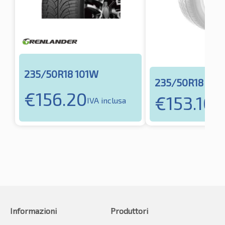
235/50R18 101W
235/50R18 101
€
156.20
€
153.10
IVA inclusa
IVA
Informazioni
Produttori