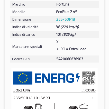
Marchio
Fortuna
Modello
EcoPlus 2 4S
Dimensione
235/50R18
Indice di velocità
W
(270 km/h)
Indice di carico
101
(825 kg)
XL
Marcature speciali
XL
= Extra Load
Codice EAN
5420068636983