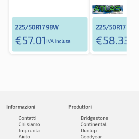
225/50R17 98W
225/50R17 98
€
57.01
€
58.33
IVA inclusa
IVA 
Informazioni
Produttori
Contatti
Bridgestone
Chi siamo
Continental
Impronta
Dunlop
Aiuto
Goodyear