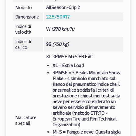
Modello
AllSeason-Grip 2
Dimensione
225/50R17
Indice di
W
(270 km/h)
velocità
Indice di
98
(750 kg)
carico
XL 3PMSF M+S FR EVC
XL
= Extra Load
3PMSF
= 3 Peaks Mountain Snow
Flake - il simbolo marchiato sul
fianco del pneumatico indica che il
pneumatico soddisfa i criteri di
prestazione richiesti nei test sulla
neve per essere considerato un
severo servizio di innevamento
artificiale (metodo ETRTO -
Marcature
European Tire and Rim Technical
speciali
Organization)
M+S
= Fango e neve. Questa sigla