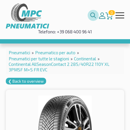
0
Telefono: +39 068 400 96 41
Pneumatici
»
Pneumatico per auto
»
Pneumatici per tutte le stagioni
»
Continental
»
Continental AllSeasonContact 2 285/40R22 110Y XL
3PMSF M+S FR EVC
❮ Back to overview