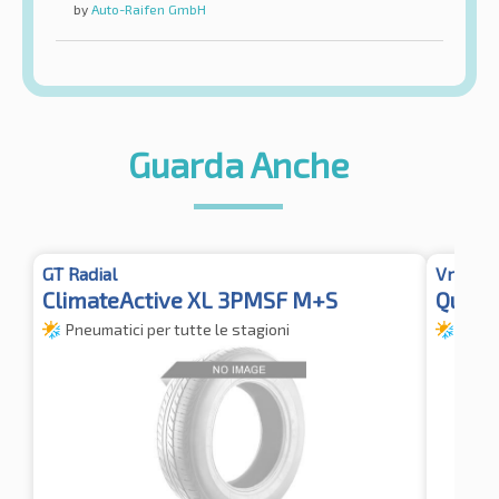
by
Auto-Raifen GmbH
Guarda Anche
GT Radial
Vredest
ClimateActive XL 3PMSF M+S
Quatr
Pneumatici per tutte le stagioni
Pneum