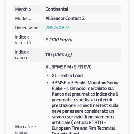
Marchio
Continental
Modello
AllSeasonContact 2
Dimensione
285/40R22
Indice di
Y
(300 km/h)
velocità
Indice di
110
(1060 kg)
carico
XL 3PMSF M+S FR EVC
XL
= Extra Load
3PMSF
= 3 Peaks Mountain Snow
Flake - il simbolo marchiato sul
fianco del pneumatico indica che il
pneumatico soddisfa i criteri di
prestazione richiesti nei test sulla
neve per essere considerato un
severo servizio di innevamento
artificiale (metodo ETRTO -
Marcature
European Tire and Rim Technical
speciali
Organization)