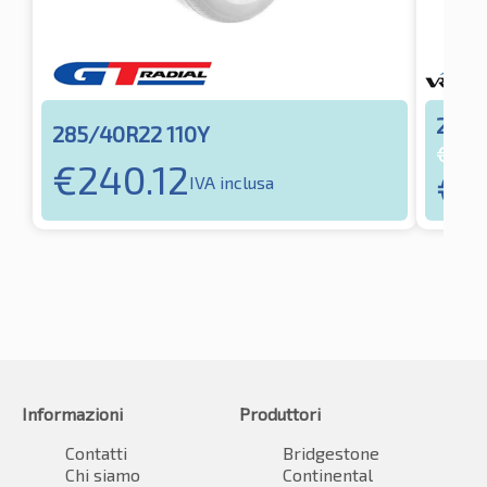
285/
285/40R22 110Y
€
290
€
240.12
€
2
IVA inclusa
Informazioni
Produttori
Contatti
Bridgestone
Chi siamo
Continental