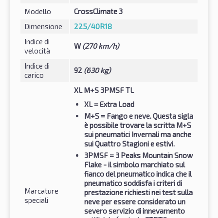
Modello
CrossClimate 3
Dimensione
225/40R18
Indice di
W
(270 km/h)
velocità
Indice di
92
(630 kg)
carico
XL M+S 3PMSF TL
XL
= Extra Load
M+S
= Fango e neve. Questa sigla
è possibile trovare la scritta M+S
sui pneumatici Invernali ma anche
sui Quattro Stagioni e estivi.
3PMSF
= 3 Peaks Mountain Snow
Flake - il simbolo marchiato sul
fianco del pneumatico indica che il
pneumatico soddisfa i criteri di
Marcature
prestazione richiesti nei test sulla
speciali
neve per essere considerato un
severo servizio di innevamento