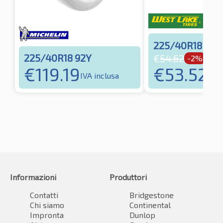
225/40R18 92
225/40R18 92Y
€
54.62
-2%
€
53.52
€
119.19
IVA 
IVA inclusa
Informazioni
Produttori
Contatti
Bridgestone
Chi siamo
Continental
Impronta
Dunlop