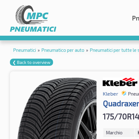
Pn
Pneumatici
»
Pneumatico per auto
»
Pneumatici per tutte le 
❮ Back to overview
Kleber
Pneum
Quadraxer
175/70R1
Marchio