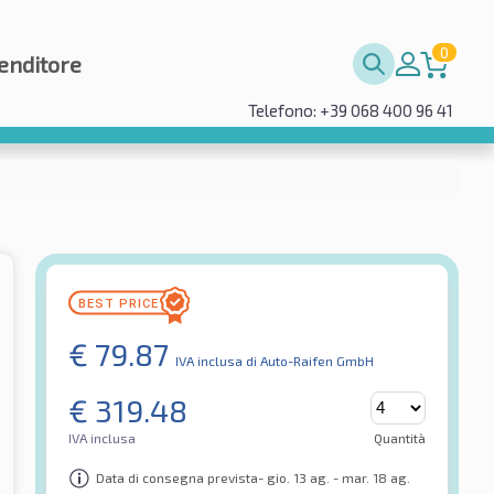
0
enditore
Telefono: +39 068 400 96 41
€
79.87
IVA inclusa
di Auto-Raifen GmbH
€
319.48
IVA inclusa
Quantità
Data di consegna prevista- gio. 13 ag. - mar. 18 ag.