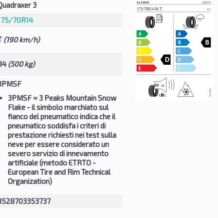
Quadraxer 3
175/70R14
T
(190 km/h)
84
(500 kg)
3PMSF
3PMSF
= 3 Peaks Mountain Snow
Flake - il simbolo marchiato sul
fianco del pneumatico indica che il
pneumatico soddisfa i criteri di
prestazione richiesti nei test sulla
neve per essere considerato un
severo servizio di innevamento
artificiale (metodo ETRTO -
European Tire and Rim Technical
Organization)
3528703353737