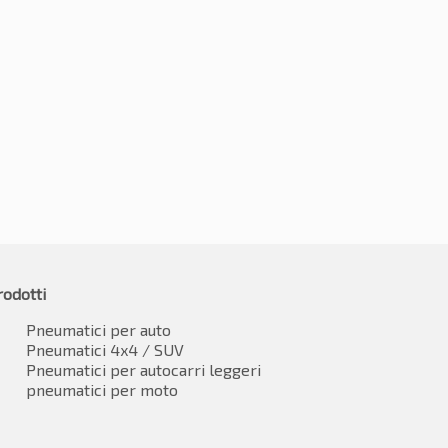
175/70R14 84T
0R14 84T
€
48.28
-2%
3.82
€
47.30
IVA inclusa
IVA inclusa*
rodotti
Pneumatici per auto
Pneumatici 4x4 / SUV
Pneumatici per autocarri leggeri
pneumatici per moto