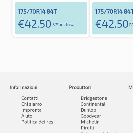
175/70R14 84T
175/70R14 84
€
42.50
€
42.50
IVA inclusa
IV
Informazioni
Produttori
M
Contatti
Bridgestone
Chi siamo
Continental
Impronta
Dunlop
Aiuto
Goodyear
Politica dei resi
Michelin
Pirelli