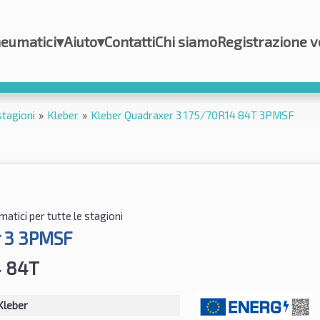
eumatici
▾
Aiuto
▾
Contatti
Chi siamo
Registrazione v
stagioni
»
Kleber
»
Kleber Quadraxer 3 175/70R14 84T 3PMSF
atici per tutte le stagioni
 3 3PMSF
4 84T
Kleber