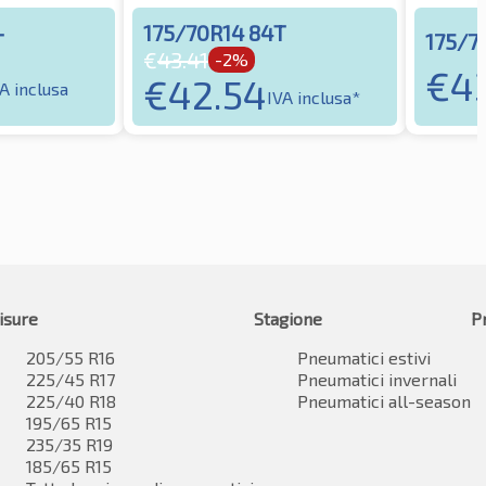
175/70R14 84T
T
175/7
€
43.41
-2%
€
4
€
42.54
A inclusa
IVA inclusa*
isure
Stagione
P
205/55 R16
Pneumatici estivi
225/45 R17
Pneumatici invernali
225/40 R18
Pneumatici all-season
195/65 R15
235/35 R19
185/65 R15