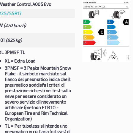
Weather Control A005 Evo
225/55R17
W
(270 km/h)
101
(825 kg)
XL 3PMSF TL
XL
= Extra Load
3PMSF
= 3 Peaks Mountain Snow
Flake - il simbolo marchiato sul
fianco del pneumatico indica che il
pneumatico soddisfa i criteri di
prestazione richiesti nei test sulla
neve per essere considerato un
severo servizio di innevamento
artificiale (metodo ETRTO -
European Tire and Rim Technical
Organization)
TL
= Per tubeless si intende uno
pneumatico in cui l'aria (o il gas) di