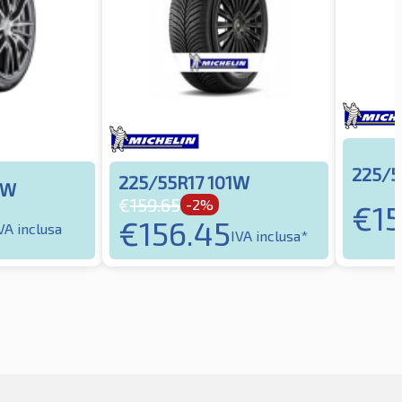
225/5
225/55R17 101W
1W
€
159.65
-2%
€
1
€
156.45
VA inclusa
IVA inclusa*