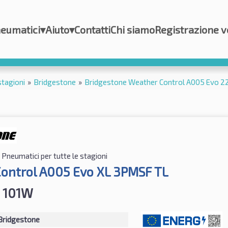
eumatici
▾
Aiuto
▾
Contatti
Chi siamo
Registrazione v
stagioni
»
Bridgestone
»
Bridgestone Weather Control A005 Evo 
Pneumatici per tutte le stagioni
ontrol A005 Evo XL 3PMSF TL
 101W
Bridgestone