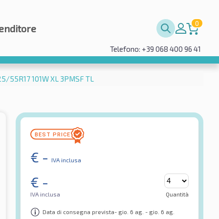
0
enditore
Telefono: +39 068 400 96 41
225/55R17 101W XL 3PMSF TL
€
-
IVA inclusa
€
-
IVA inclusa
Quantità
Data di consegna prevista- gio. 6 ag. - gio. 6 ag.