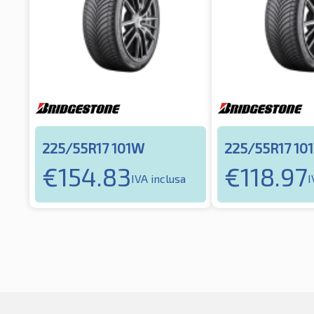
225/55R17 101W
225/55R17 10
€
154.83
€
118.97
IVA inclusa
I