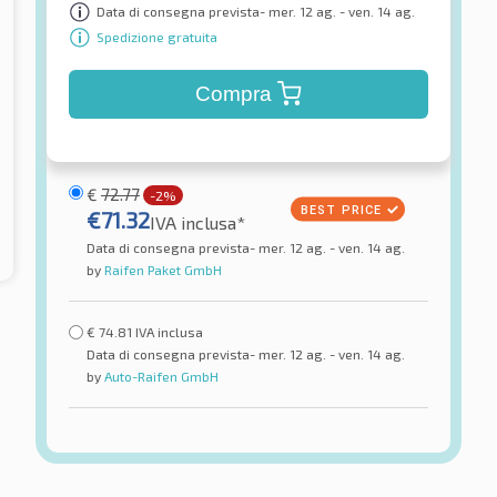
Data di consegna prevista- mer. 12 ag. - ven. 14 ag.
Spedizione gratuita
Compra
€
72.77
-2%
€
71.32
IVA inclusa*
Data di consegna prevista- mer. 12 ag. - ven. 14 ag.
by
Raifen Paket GmbH
€
74.81
IVA inclusa
Data di consegna prevista- mer. 12 ag. - ven. 14 ag.
by
Auto-Raifen GmbH
oin
Arivo
TL XL
Carlorful A/S XL BSW