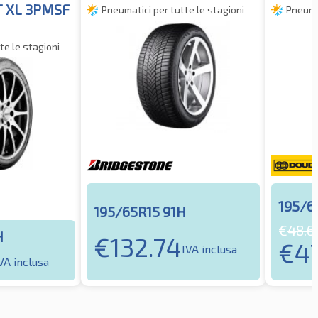
T XL 3PMSF
Pneumatici per tutte le stagioni
Pneumat
te le stagioni
195/6
195/65R15 91H
€
48.6
H
€
132.74
€
4
IVA inclusa
VA inclusa