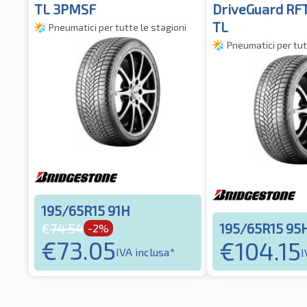
TL 3PMSF
DriveGuard RF
TL
Pneumatici per tutte le stagioni
Pneumatici per tut
195/65R15 91H
195/65R15 95
€
74.54
-2%
€
73.05
€
104.15
IVA inclusa*
I