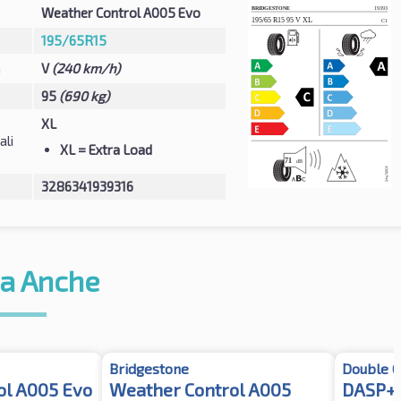
Weather Control A005 Evo
195/65R15
à
V
(240 km/h)
95
(690 kg)
XL
ali
XL
= Extra Load
3286341939316
a Anche
Bridgestone
Double C
ol A005 Evo
Weather Control A005
DASP+ 