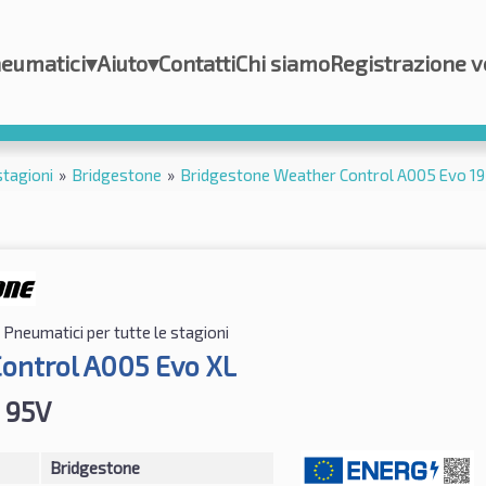
eumatici
▾
Aiuto
▾
Contatti
Chi siamo
Registrazione v
stagioni
»
Bridgestone
»
Bridgestone Weather Control A005 Evo 1
Pneumatici per tutte le stagioni
ontrol A005 Evo XL
 95V
Bridgestone