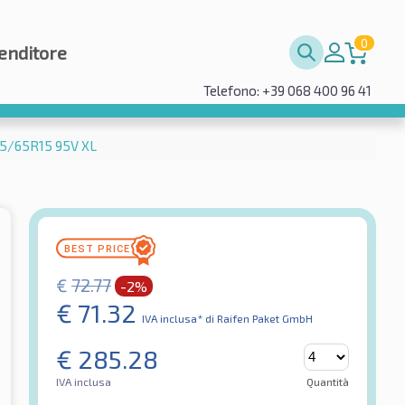
0
enditore
Telefono: +39 068 400 96 41
95/65R15 95V XL
€
72.77
-2%
€
71.32
IVA inclusa*
di Raifen Paket GmbH
€
285.28
IVA inclusa
Quantità