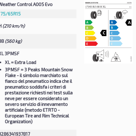
Weather Control A005 Evo
175/65R15
H
(210 km/h)
88
(560 kg)
XL 3PMSF
XL
= Extra Load
3PMSF
= 3 Peaks Mountain Snow
Flake - il simbolo marchiato sul
fianco del pneumatico indica che il
pneumatico soddisfa i criteri di
prestazione richiesti nei test sulla
neve per essere considerato un
severo servizio di innevamento
artificiale (metodo ETRTO -
European Tire and Rim Technical
Organization)
3286341937817