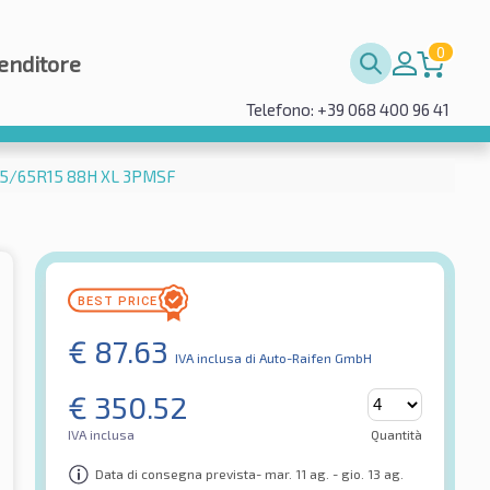
0
enditore
Telefono: +39 068 400 96 41
175/65R15 88H XL 3PMSF
€
87.63
IVA inclusa
di Auto-Raifen GmbH
€
350.52
IVA inclusa
Quantità
Data di consegna prevista- mar. 11 ag. - gio. 13 ag.