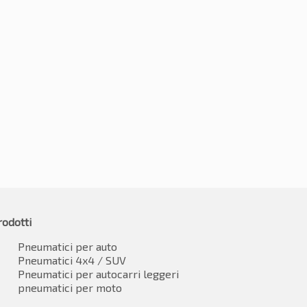
5R15 88H
175/65R15 88H
6.28
€
59.19
IVA inclusa
IVA inclusa
rodotti
Pneumatici per auto
Pneumatici 4x4 / SUV
Pneumatici per autocarri leggeri
pneumatici per moto