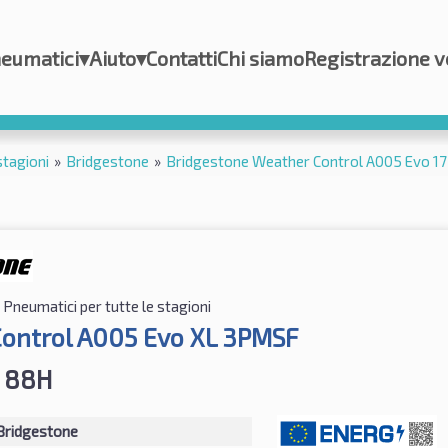
eumatici
▾
Aiuto
▾
Contatti
Chi siamo
Registrazione v
stagioni
»
Bridgestone
»
Bridgestone Weather Control A005 Evo 
Pneumatici per tutte le stagioni
ontrol A005 Evo XL 3PMSF
 88H
Bridgestone