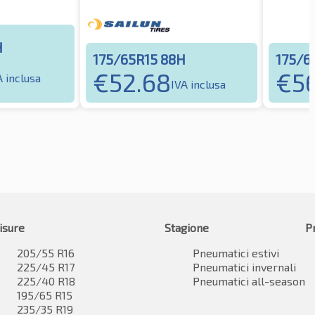
H
175/65R15 88H
175/6
€
52.68
€
5
A inclusa
IVA inclusa
isure
Stagione
P
205/55 R16
Pneumatici estivi
225/45 R17
Pneumatici invernali
225/40 R18
Pneumatici all-season
195/65 R15
235/35 R19