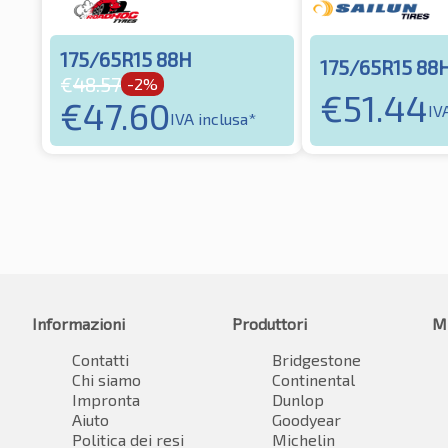
175/65R15 88H
175/65R15 88
€
48.57
-2%
€
51.44
€
47.60
IV
IVA inclusa*
Informazioni
Produttori
M
Contatti
Bridgestone
Chi siamo
Continental
Impronta
Dunlop
Aiuto
Goodyear
Politica dei resi
Michelin