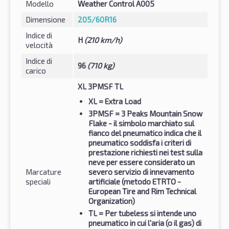
Modello
Weather Control A005
Dimensione
205/60R16
Indice di
H
(210 km/h)
velocità
Indice di
96
(710 kg)
carico
XL 3PMSF TL
XL
= Extra Load
3PMSF
= 3 Peaks Mountain Snow
Flake - il simbolo marchiato sul
fianco del pneumatico indica che il
pneumatico soddisfa i criteri di
prestazione richiesti nei test sulla
neve per essere considerato un
Marcature
severo servizio di innevamento
speciali
artificiale (metodo ETRTO -
European Tire and Rim Technical
Organization)
TL
= Per tubeless si intende uno
pneumatico in cui l'aria (o il gas) di