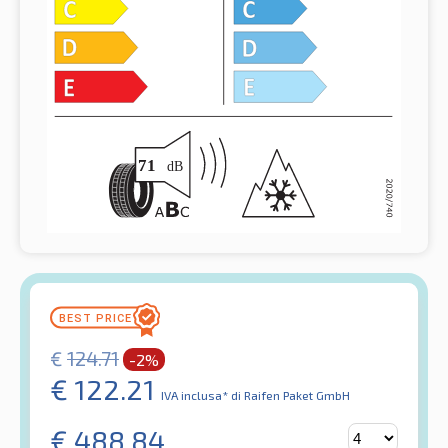
€
124.71
-2%
€
122.21
IVA inclusa*
di Raifen Paket GmbH
€
488.84