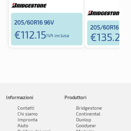
205/60R16 96V
205/60R16 96V
€
112.15
€
135.25
IVA inclusa
IV
Informazioni
Produttori
Contatti
Bridgestone
Chi siamo
Continental
Impronta
Dunlop
Aiuto
Goodyear