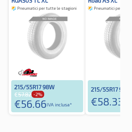
RGAS03 TL XL
Road AS XL
Pneumatici per tutte le stagioni
Pneumatici per tutte
215/55R17 98W
215/55R17 98W
€
57.82
-2%
€
58.33
€
56.66
IVA 
IVA inclusa*