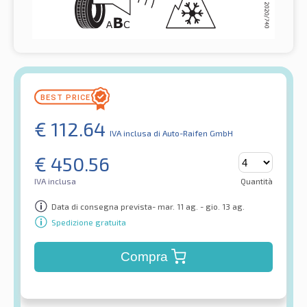
€
112.64
IVA inclusa
di Auto-Raifen GmbH
€
450.56
IVA inclusa
Quantità
Data di consegna prevista- mar. 11 ag. - gio. 13 ag.
Spedizione gratuita
Compra