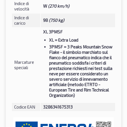
Indice di
W
(270 km/h)
velocità
Indice di
98
(750 kg)
carico
XL 3PMSF
XL
= Extra Load
3PMSF
= 3 Peaks Mountain Snow
Flake - il simbolo marchiato sul
fianco del pneumatico indica che il
Marcature
pneumatico soddisfa i criteri di
speciali
prestazione richiesti nei test sulla
neve per essere considerato un
severo servizio di innevamento
artificiale (metodo ETRTO -
European Tire and Rim Technical
Organization)
Codice EAN
3286341675313