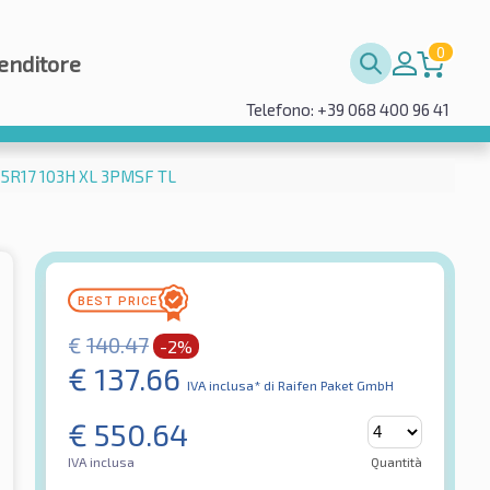
0
enditore
Telefono: +39 068 400 96 41
55R17 103H XL 3PMSF TL
€
140.47
-2%
€
137.66
IVA inclusa*
di Raifen Paket GmbH
€
550.64
IVA inclusa
Quantità