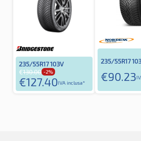
235/55R17 10
235/55R17 103V
€
130.00
-2%
€
90.23
IV
€
127.40
IVA inclusa*