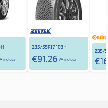
3H
235/55R17 103H
235/5
€
91.26
€
16
A inclusa
IVA inclusa