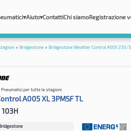
eumatici
▾
Aiuto
▾
Contatti
Chi siamo
Registrazione v
stagioni
»
Bridgestone
»
Bridgestone Weather Control A005 235/
Pneumatici per tutte le stagioni
ontrol A005 XL 3PMSF TL
 103H
Bridgestone