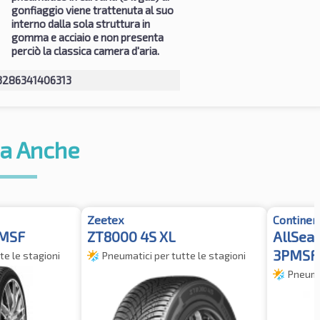
gonfiaggio viene trattenuta al suo
interno dalla sola struttura in
gomma e acciaio e non presenta
perciò la classica camera d'aria.
3286341406313
a Anche
Zeetex
Continen
PMSF
ZT8000 4S XL
AllSea
3PMSF
te le stagioni
Pneumatici per tutte le stagioni
Pneumat