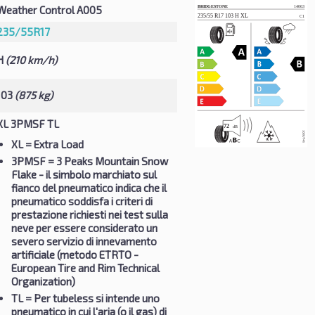
Weather Control A005
235/55R17
H
(210 km/h)
103
(875 kg)
XL 3PMSF TL
XL
= Extra Load
3PMSF
= 3 Peaks Mountain Snow
Flake - il simbolo marchiato sul
fianco del pneumatico indica che il
pneumatico soddisfa i criteri di
prestazione richiesti nei test sulla
neve per essere considerato un
severo servizio di innevamento
artificiale (metodo ETRTO -
European Tire and Rim Technical
Organization)
TL
= Per tubeless si intende uno
pneumatico in cui l'aria (o il gas) di