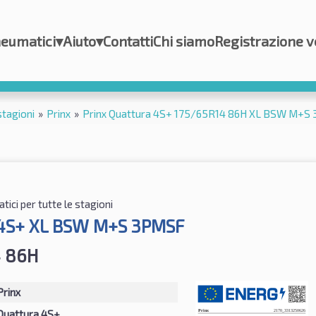
eumatici
▾
Aiuto
▾
Contatti
Chi siamo
Registrazione v
stagioni
»
Prinx
»
Prinx Quattura 4S+ 175/65R14 86H XL BSW M+S
ici per tutte le stagioni
 4S+ XL BSW M+S 3PMSF
4 86H
Prinx
Quattura 4S+