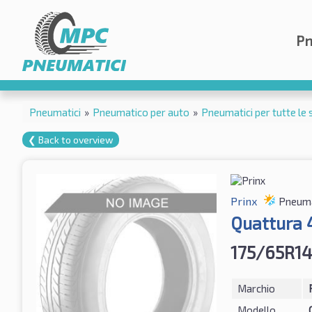
Pn
Pneumatici
»
Pneumatico per auto
»
Pneumatici per tutte le 
❮ Back to overview
Prinx
Pneumat
Quattura
175/65R1
Marchio
Modello