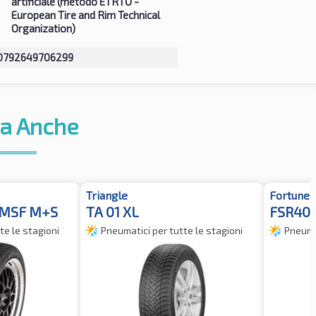
artificiale (metodo ETRTO -
European Tire and Rim Technical
Organization)
0792649706299
a Anche
Triangle
Fortune
3PMSF M+S
TA 01 XL
FSR401
te le stagioni
Pneumatici per tutte le stagioni
Pneumat