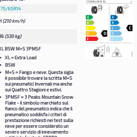
175/65R14
H
(210 km/h)
86
(530 kg)
XL BSW M+S 3PMSF
XL
= Extra Load
BSW
M+S
= Fango e neve. Questa sigla
è possibile trovare la scritta M+S
sui pneumatici Invernali ma anche
sui Quattro Stagioni e estivi.
3PMSF
= 3 Peaks Mountain Snow
Flake - il simbolo marchiato sul
fianco del pneumatico indica che il
pneumatico soddisfa i criteri di
prestazione richiesti nei test sulla
neve per essere considerato un
severo servizio di innevamento