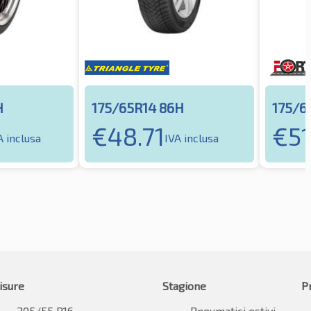
H
175/65R14 86H
175/6
€
48.71
€
5
A inclusa
IVA inclusa
isure
Stagione
P
205/55 R16
Pneumatici estivi