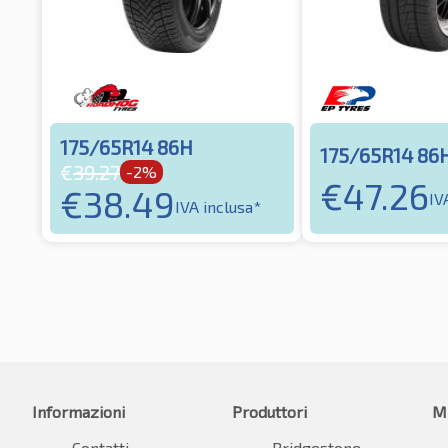
175/65R14 86H
175/65R14 86
€
39.27
-2%
€
47.26
€
38.49
IV
IVA inclusa*
Informazioni
Produttori
M
Contatti
Bridgestone