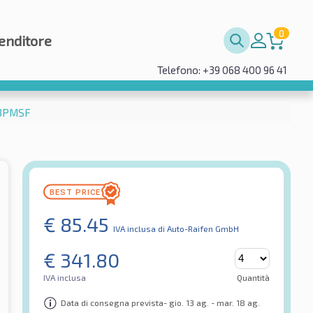
0
enditore
Telefono: +39 068 400 96 41
 3PMSF
€
85.45
IVA inclusa
di Auto-Raifen GmbH
€
341.80
IVA inclusa
Quantità
Data di consegna prevista- gio. 13 ag. - mar. 18 ag.