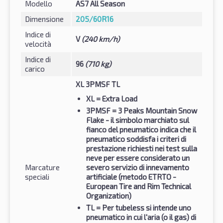
Modello
AS7 All Season
Dimensione
205/60R16
Indice di
V
(240 km/h)
velocità
Indice di
96
(710 kg)
carico
XL 3PMSF TL
XL
= Extra Load
3PMSF
= 3 Peaks Mountain Snow
Flake - il simbolo marchiato sul
fianco del pneumatico indica che il
pneumatico soddisfa i criteri di
prestazione richiesti nei test sulla
neve per essere considerato un
Marcature
severo servizio di innevamento
speciali
artificiale (metodo ETRTO -
European Tire and Rim Technical
Organization)
TL
= Per tubeless si intende uno
pneumatico in cui l'aria (o il gas) di