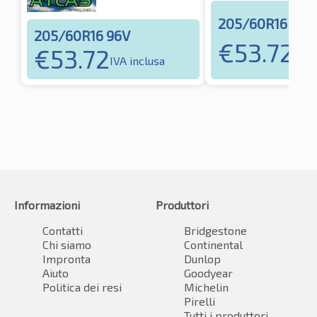
205/60R16 96V
205/60R16 96V
€
53.72
€
53.72
IVA 
IVA inclusa
Informazioni
Produttori
Contatti
Bridgestone
Chi siamo
Continental
Impronta
Dunlop
Aiuto
Goodyear
Politica dei resi
Michelin
Pirelli
Tutti i produttori