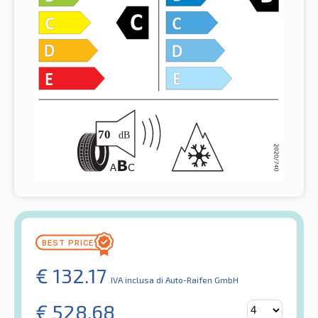
€
132.17
IVA inclusa
di Auto-Raifen GmbH
€
528.68