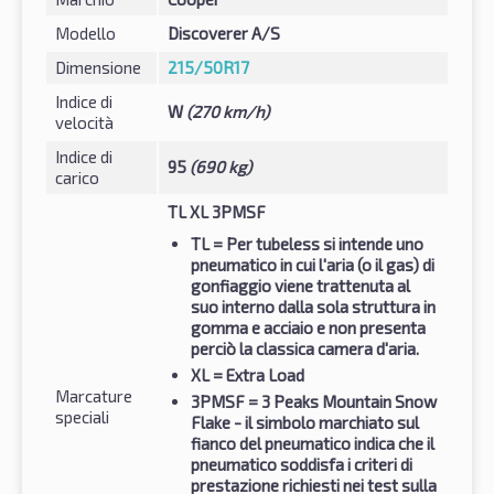
Modello
Discoverer A/S
Dimensione
215/50R17
Indice di
W
(270 km/h)
velocità
Indice di
95
(690 kg)
carico
TL XL 3PMSF
TL
= Per tubeless si intende uno
pneumatico in cui l'aria (o il gas) di
gonfiaggio viene trattenuta al
suo interno dalla sola struttura in
gomma e acciaio e non presenta
perciò la classica camera d'aria.
XL
= Extra Load
Marcature
3PMSF
= 3 Peaks Mountain Snow
speciali
Flake - il simbolo marchiato sul
fianco del pneumatico indica che il
pneumatico soddisfa i criteri di
prestazione richiesti nei test sulla