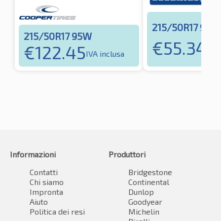
215/50R17 95W
215/50R17 95W
€
55.34
€
122.45
IVA 
IVA inclusa
Informazioni
Produttori
Contatti
Bridgestone
Chi siamo
Continental
Impronta
Dunlop
Aiuto
Goodyear
Politica dei resi
Michelin