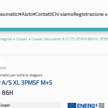
eumatici
▾
Aiuto
▾
Contatti
Chi siamo
Registrazione v
stagioni
»
Cooper
»
Cooper Discoverer A/S 175/65R14 86H XL 3P
atici per tutte le stagioni
r A/S XL 3PMSF M+S
4 86H
Cooper