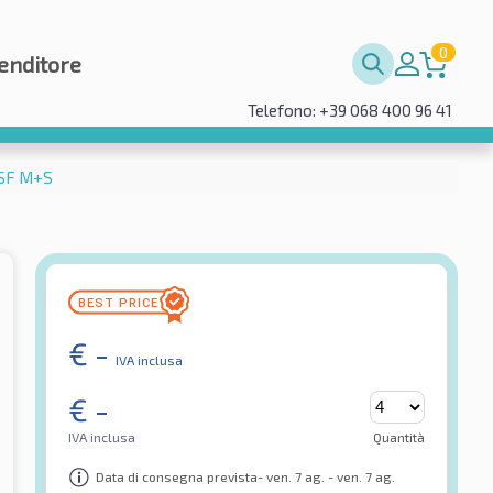
0
enditore
Telefono: +39 068 400 96 41
MSF M+S
€
-
IVA inclusa
€
-
IVA inclusa
Quantità
Data di consegna prevista- ven. 7 ag. - ven. 7 ag.