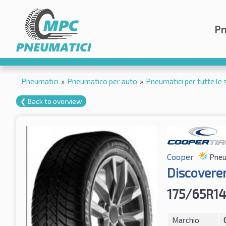
Pn
Pneumatici
»
Pneumatico per auto
»
Pneumatici per tutte le 
❮ Back to overview
Cooper
Pneum
Discovere
175/65R1
Marchio