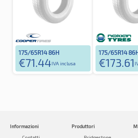
175/65R14 86H
175/65R14 86
€
71.44
€
173.61
IVA inclusa
I
Informazioni
Produttori
M
Contatti
Bridgestone