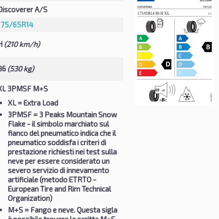
Discoverer A/S
175/65R14
H
(210 km/h)
86
(530 kg)
XL 3PMSF M+S
XL
= Extra Load
3PMSF
= 3 Peaks Mountain Snow
Flake - il simbolo marchiato sul
fianco del pneumatico indica che il
pneumatico soddisfa i criteri di
prestazione richiesti nei test sulla
neve per essere considerato un
severo servizio di innevamento
artificiale (metodo ETRTO -
European Tire and Rim Technical
Organization)
M+S
= Fango e neve. Questa sigla
è possibile trovare la scritta M+S