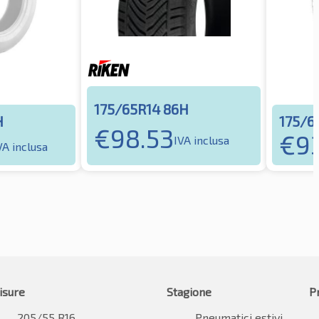
175/65R14 86H
H
175/6
€
98.53
€
9
IVA inclusa
VA inclusa
isure
Stagione
P
205/55 R16
Pneumatici estivi