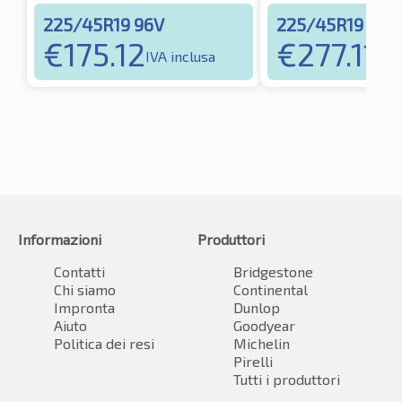
225/45R19 96V
225/45R19 96V
€
175.12
€
277.11
IVA inclusa
IVA 
Informazioni
Produttori
Contatti
Bridgestone
Chi siamo
Continental
Impronta
Dunlop
Aiuto
Goodyear
Politica dei resi
Michelin
Pirelli
Tutti i produttori