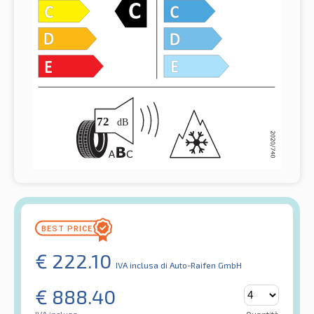
€
222.10
IVA inclusa
di Auto-Raifen GmbH
€
888.40
IVA inclusa
Quantità