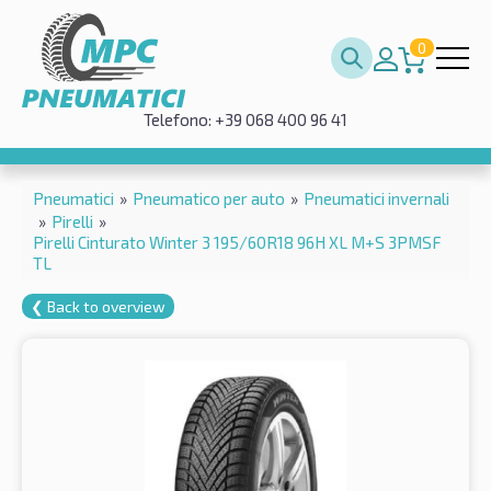
0
Telefono: +39 068 400 96 41
Pneumatici
»
Pneumatico per auto
»
Pneumatici invernali
»
Pirelli
»
Pirelli Cinturato Winter 3 195/60R18 96H XL M+S 3PMSF
TL
❮ Back to overview