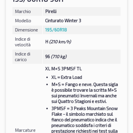
Marchio
Pirelli
Modello
Cinturato Winter 3
Dimensione
195/60R18
Indice di
H
(210 km/h)
velocità
Indice di
96
(710 kg)
carico
XL M+S 3PMSF TL
XL
= Extra Load
M+S
= Fango e neve. Questa sigla
è possibile trovare la scritta M+S
sui pneumatici Invernali ma anche
sui Quattro Stagioni e estivi.
3PMSF
= 3 Peaks Mountain Snow
Flake - il simbolo marchiato sul
fianco del pneumatico indica che il
pneumatico soddisfa i criteri di
Marcature
prestazione richiesti nei test sulla