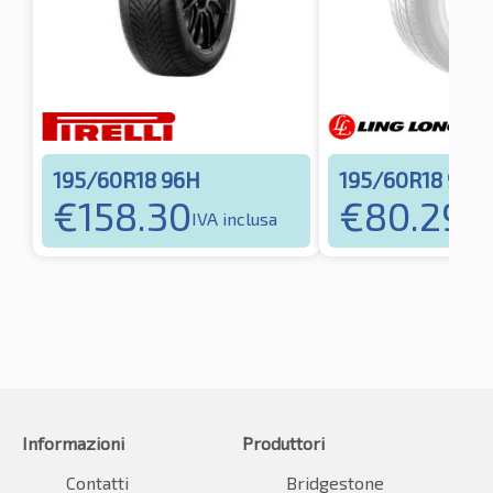
195/60R18 96H
195/60R18 96H
€
158.30
€
80.29
IVA inclusa
IVA
Informazioni
Produttori
Contatti
Bridgestone