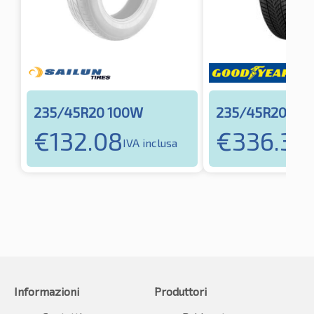
235/45R20 100W
235/45R20 10
€
132.08
€
336.34
IVA inclusa
Informazioni
Produttori