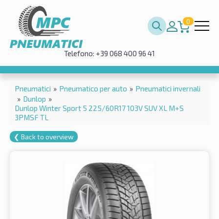
0
Telefono: +39 068 400 96 41
Pneumatici
»
Pneumatico per auto
»
Pneumatici invernali
»
Dunlop
»
Dunlop Winter Sport 5 225/60R17 103V SUV XL M+S
3PMSF TL
❮ Back to overview