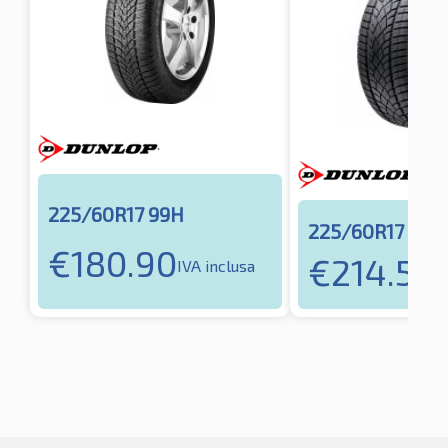
225/60R17 99H
225/60R17 99H
€
180.90
€
214.50
IVA inclusa
I