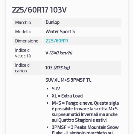
225/60R17 103V
Marchio
Dunlop
Modello
Winter Sport 5
Dimensione
225/60R17
Indice di
V
(240 km/h)
velocità
Indice di
103
(875 kg)
carico
SUV XL M+S 3PMSF TL
SUV
XL
= Extra Load
M+S
= Fango e neve. Questa sigla
è possibile trovare la scritta M+S
sui pneumatici Invernali ma anche
sui Quattro Stagioni e estivi.
3PMSF
= 3 Peaks Mountain Snow
Flake - il simbolo marchiato sul