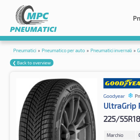
Pn
Pneumatici
»
Pneumatico per auto
»
Pneumatici invernali
»
G
❮ Back to overview
Goodyear
Pn
UltraGrip
225/55R18
Marchio