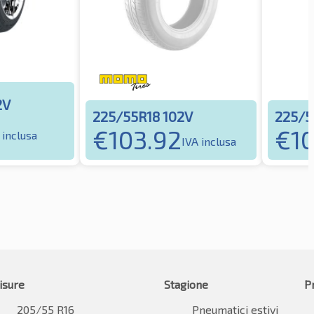
2V
225/55R18 102V
225/5
€
103.92
€
1
 inclusa
IVA inclusa
isure
Stagione
P
205/55 R16
Pneumatici estivi