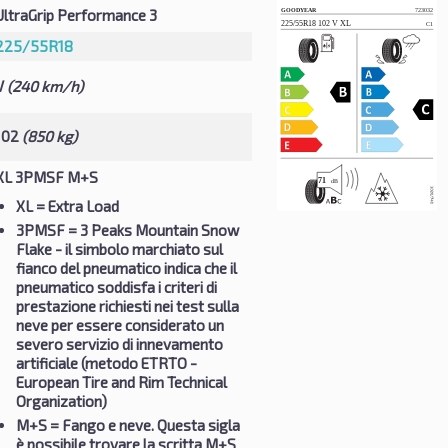
UltraGrip Performance 3
225/55R18
V
(240 km/h)
102
(850 kg)
XL 3PMSF M+S
XL
= Extra Load
3PMSF
= 3 Peaks Mountain Snow
Flake - il simbolo marchiato sul
fianco del pneumatico indica che il
pneumatico soddisfa i criteri di
prestazione richiesti nei test sulla
neve per essere considerato un
severo servizio di innevamento
artificiale (metodo ETRTO -
European Tire and Rim Technical
Organization)
M+S
= Fango e neve. Questa sigla
è possibile trovare la scritta M+S