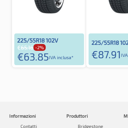
225/55R18 102V
225/55R18 10
€
65.16
-2%
€
87.91
€
63.85
IVA
IVA inclusa*
Informazioni
Produttori
M
Contatti
Bridgestone