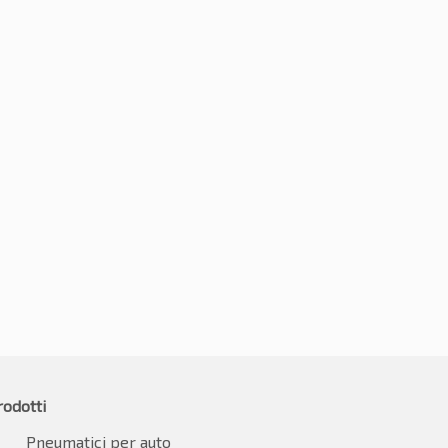
5R18 102V
225/55R18 102V
08.87
€
113.83
IVA inclusa
IVA inclusa
rodotti
Pneumatici per auto