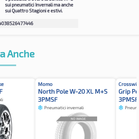
sui pneumatici Invernali ma anche
sui Quattro Stagioni e estivi.
4038526477446
a Anche
ke
Momo
Crosswi
F
North Pole W-20 XL M+S
Grip P
3PMSF
3PMSF
li
Pneumatici invernali
Pneumat