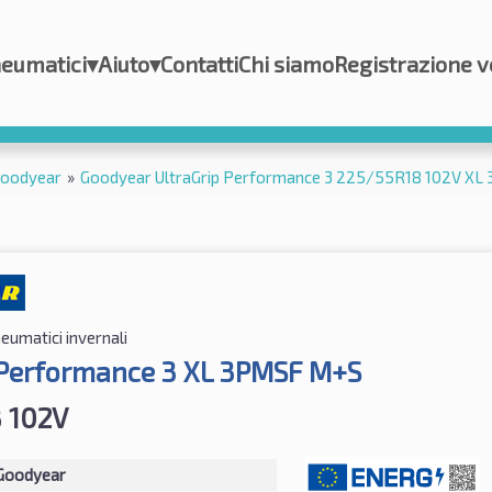
eumatici
▾
Aiuto
▾
Contatti
Chi siamo
Registrazione v
oodyear
»
Goodyear UltraGrip Performance 3 225/55R18 102V X
eumatici invernali
 Performance 3 XL 3PMSF M+S
 102V
Goodyear