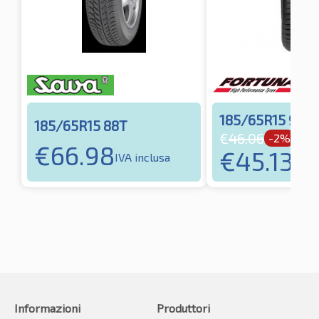
185/65R15 92T
185/65R15 88T
€
46.06
-2%
€
66.98
€
45.13
IVA inclusa
IVA i
Informazioni
Produttori