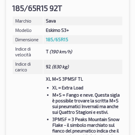
185/65R15 92T
Marchio
Sava
Modello
Eskimo S3+
Dimensione
185/65R15
Indice di
T
(190 km/h)
velocità
Indice di
92
(630 kg)
carico
XL M+S 3PMSF TL
XL
= Extra Load
M+S
= Fango e neve. Questa sigla
è possibile trovare la scritta M+S
sui pneumatici Invernali ma anche
sui Quattro Stagioni e estivi.
3PMSF
= 3 Peaks Mountain Snow
Flake - il simbolo marchiato sul
fianco del pneumatico indica che il