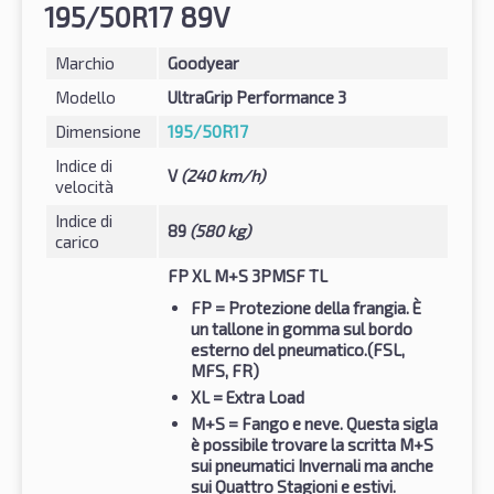
195/50R17 89V
Marchio
Goodyear
Modello
UltraGrip Performance 3
Dimensione
195/50R17
Indice di
V
(240 km/h)
velocità
Indice di
89
(580 kg)
carico
FP XL M+S 3PMSF TL
FP
= Protezione della frangia. È
un tallone in gomma sul bordo
esterno del pneumatico.(FSL,
MFS, FR)
XL
= Extra Load
M+S
= Fango e neve. Questa sigla
è possibile trovare la scritta M+S
sui pneumatici Invernali ma anche
sui Quattro Stagioni e estivi.