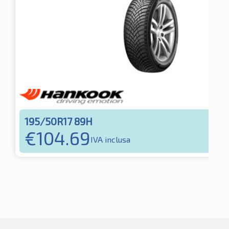
195/50R17 89H
€
104.69
IVA inclusa