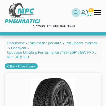
0
Telefono: +39 068 400 96 41
Pneumatici
»
Pneumatico per auto
»
Pneumatici invernali
»
Goodyear
»
Goodyear UltraGrip Performance 3 195/50R17 89V FP XL
M+S 3PMSF TL
❮ Back to overview