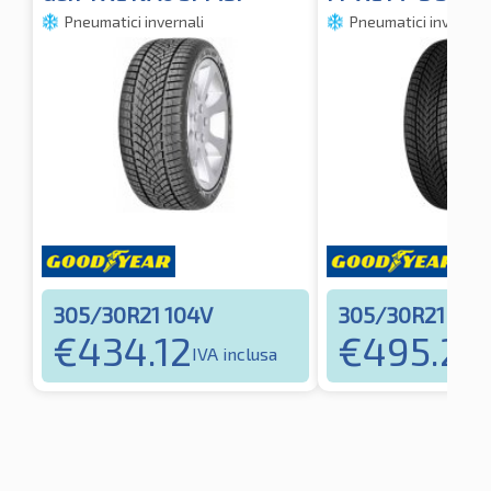
Pneumatici invernali
Pneumatici invernali
305/30R21 104V
305/30R21 10
€
434.12
€
495.27
IVA inclusa
I