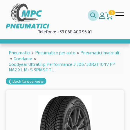
0
Telefono: +39 068 400 96 41
Pneumatici
»
Pneumatico per auto
»
Pneumatici invernali
»
Goodyear
»
Goodyear UltraGrip Performance 3 305/30R21 104V FP
NA2 XL M+S 3PMSF TL
❮ Back to overview