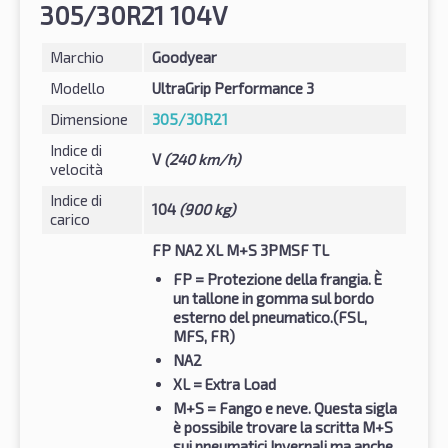
305/30R21 104V
Marchio
Goodyear
Modello
UltraGrip Performance 3
Dimensione
305/30R21
Indice di
V
(240 km/h)
velocità
Indice di
104
(900 kg)
carico
FP NA2 XL M+S 3PMSF TL
FP
= Protezione della frangia. È
un tallone in gomma sul bordo
esterno del pneumatico.(FSL,
MFS, FR)
NA2
XL
= Extra Load
M+S
= Fango e neve. Questa sigla
è possibile trovare la scritta M+S
sui pneumatici Invernali ma anche