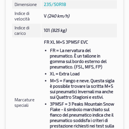
Dimensione
235/50R18
Indice di
V
(240 km/h)
velocità
Indice di
101
(825 kg)
carico
FR XL M+S 3PMSF EVC
FR
= La nervatura del
pneumatico. È un tallone in
gomma sul bordo esterno del
pneumatico. (FSL, MFS, FP)
XL
= Extra Load
M+S
= Fango e neve. Questa sigla
è possibile trovare la scritta M+S
sui pneumatici Invernali ma anche
sui Quattro Stagioni e estivi.
Marcature
3PMSF
= 3 Peaks Mountain Snow
speciali
Flake - il simbolo marchiato sul
fianco del pneumatico indica che il
pneumatico soddisfa i criteri di
prestazione richiesti nei test sulla