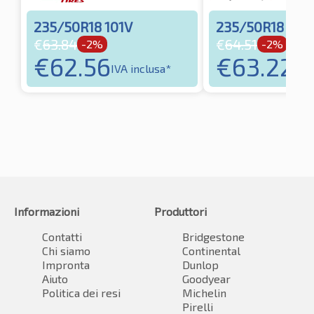
235/50R18 101V
235/50R18 101
€
63.84
€
64.51
-2%
-2%
€
62.56
€
63.22
IVA inclusa*
IVA 
Informazioni
Produttori
Contatti
Bridgestone
Chi siamo
Continental
Impronta
Dunlop
Aiuto
Goodyear
Politica dei resi
Michelin
Pirelli