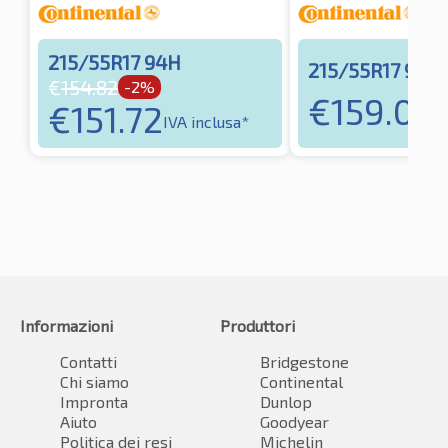
215/55R17 94H
215/55R17 98H
€
154.82
-2%
€
159.09
€
151.72
I
IVA inclusa*
Informazioni
Produttori
Contatti
Bridgestone
Chi siamo
Continental
Impronta
Dunlop
Aiuto
Goodyear
Politica dei resi
Michelin