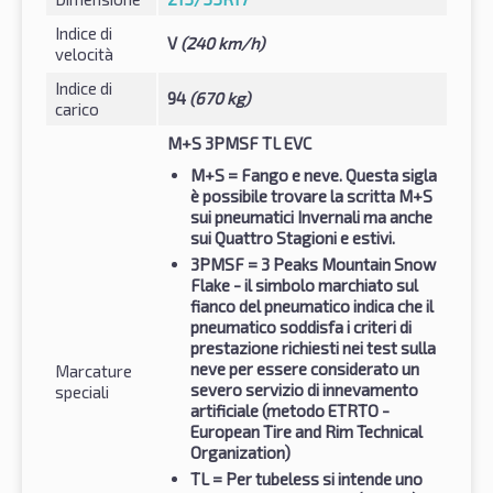
Indice di
V
(240 km/h)
velocità
Indice di
94
(670 kg)
carico
M+S 3PMSF TL EVC
M+S
= Fango e neve. Questa sigla
è possibile trovare la scritta M+S
sui pneumatici Invernali ma anche
sui Quattro Stagioni e estivi.
3PMSF
= 3 Peaks Mountain Snow
Flake - il simbolo marchiato sul
fianco del pneumatico indica che il
pneumatico soddisfa i criteri di
prestazione richiesti nei test sulla
neve per essere considerato un
Marcature
severo servizio di innevamento
speciali
artificiale (metodo ETRTO -
European Tire and Rim Technical
Organization)
TL
= Per tubeless si intende uno