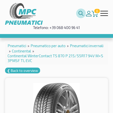
0
Telefono: +39 068 400 96 41
Pneumatici
»
Pneumatico per auto
»
Pneumatici invernali
»
Continental
»
Continental WinterContact TS 870 P 215/55R17 94V M+S
3PMSF TL EVC
❮ Back to overview