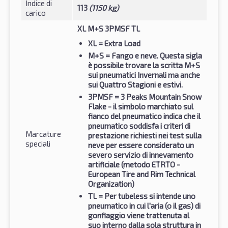
Indice di
113
(1150 kg)
carico
XL M+S 3PMSF TL
XL
= Extra Load
M+S
= Fango e neve. Questa sigla
è possibile trovare la scritta M+S
sui pneumatici Invernali ma anche
sui Quattro Stagioni e estivi.
3PMSF
= 3 Peaks Mountain Snow
Flake - il simbolo marchiato sul
fianco del pneumatico indica che il
pneumatico soddisfa i criteri di
Marcature
prestazione richiesti nei test sulla
speciali
neve per essere considerato un
severo servizio di innevamento
artificiale (metodo ETRTO -
European Tire and Rim Technical
Organization)
TL
= Per tubeless si intende uno
pneumatico in cui l'aria (o il gas) di
gonfiaggio viene trattenuta al
suo interno dalla sola struttura in