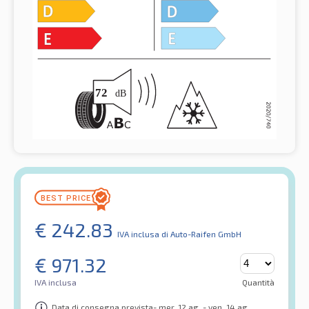
€
242.83
IVA inclusa
di Auto-Raifen GmbH
€
971.32
IVA inclusa
Quantità
Data di consegna prevista- mer. 12 ag. - ven. 14 ag.