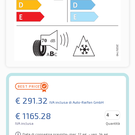
€
291.32
IVA inclusa
di Auto-Raifen GmbH
€
1165.28
IVA inclusa
Quantità
Data di consegna prevista- mer. 12 ag. - ven. 14 ag.