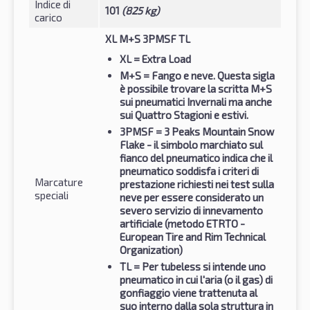
Indice di
101
(825 kg)
carico
XL M+S 3PMSF TL
XL
= Extra Load
M+S
= Fango e neve. Questa sigla
è possibile trovare la scritta M+S
sui pneumatici Invernali ma anche
sui Quattro Stagioni e estivi.
3PMSF
= 3 Peaks Mountain Snow
Flake - il simbolo marchiato sul
fianco del pneumatico indica che il
pneumatico soddisfa i criteri di
Marcature
prestazione richiesti nei test sulla
speciali
neve per essere considerato un
severo servizio di innevamento
artificiale (metodo ETRTO -
European Tire and Rim Technical
Organization)
TL
= Per tubeless si intende uno
pneumatico in cui l'aria (o il gas) di
gonfiaggio viene trattenuta al
suo interno dalla sola struttura in