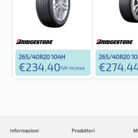
265/40R20 104H
265/40R20 1
€
234.40
€
274.4
IVA inclusa
Informazioni
Produttori
M