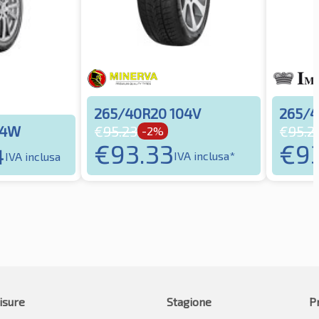
265/40R20 104V
265/4
04W
€
95.23
€
95.2
-2%
€
93.33
€
9
4
IVA inclusa*
IVA inclusa
isure
Stagione
P