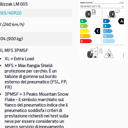
Blizzak LM 005
265/40R20
V
(240 km/h)
104
(900 kg)
XL MFS 3PMSF
XL
= Extra Load
MFS
= Max flangia Shield:
protezione per cerchio. È un
tallone di gomma sul bordo
esterno del pneumatico (FSL, FP,
FR)
3PMSF
= 3 Peaks Mountain Snow
Flake - il simbolo marchiato sul
fianco del pneumatico indica che il
pneumatico soddisfa i criteri di
prestazione richiesti nei test sulla
neve per essere considerato un
severo servizio di innevamento