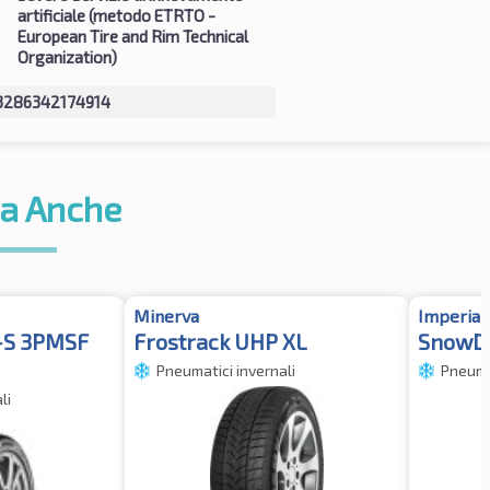
artificiale (metodo ETRTO -
European Tire and Rim Technical
Organization)
3286342174914
a Anche
Minerva
Imperial
M+S 3PMSF
Frostrack UHP XL
SnowD
Pneumatici invernali
Pneumat
li