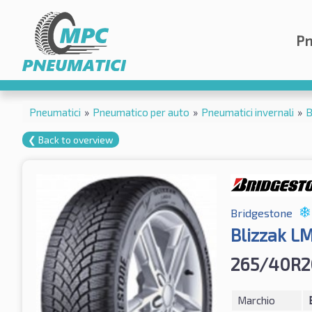
Pn
Pneumatici
»
Pneumatico per auto
»
Pneumatici invernali
»
B
❮ Back to overview
Bridgestone
Blizzak L
265/40R2
Marchio