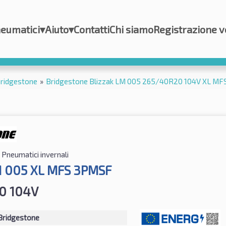
eumatici
▾
Aiuto
▾
Contatti
Chi siamo
Registrazione v
ridgestone
»
Bridgestone Blizzak LM 005 265/40R20 104V XL M
Pneumatici invernali
M 005 XL MFS 3PMSF
0 104V
Bridgestone