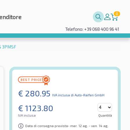
0
enditore
Telefono: +39 068 400 96 41
FS 3PMSF
€
280.95
IVA inclusa
di Auto-Raifen GmbH
€
1123.80
IVA inclusa
Quantità
Data di consegna prevista- mer. 12 ag. - ven. 14 ag.