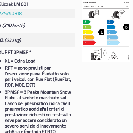
Blizzak LM 001
225/40R18
V
(240 km/h)
92
(630 kg)
XL RFT 3PMSF *
XL
= Extra Load
RFT
= sono previsti per
l'esecuzione piana. È adatto solo
per i veicoli con Run Flat (RunFlat,
ROF, MOE, EXT)
3PMSF
= 3 Peaks Mountain Snow
Flake - il simbolo marchiato sul
fianco del pneumatico indica che il
pneumatico soddisfa i criteri di
prestazione richiesti nei test sulla
neve per essere considerato un
severo servizio di innevamento
artificiale (metodo ETRTO -