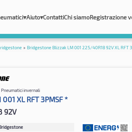
eumatici
▾
Aiuto
▾
Contatti
Chi siamo
Registrazione v
ridgestone
»
Bridgestone Blizzak LM 001 225/40R18 92V XL RFT 
Pneumatici invernali
M 001 XL RFT 3PMSF *
8 92V
Bridgestone