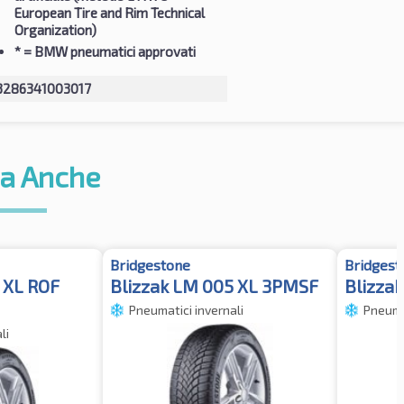
European Tire and Rim Technical
Organization)
*
= BMW pneumatici approvati
3286341003017
a Anche
Bridgestone
Bridgest
 XL ROF
Blizzak LM 005 XL 3PMSF
Blizzak
Pneumatici invernali
Pneumat
li