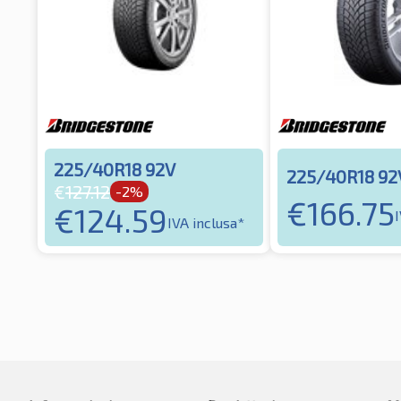
225/40R18 92V
225/40R18 92
€
127.12
-2%
€
166.75
€
124.59
IVA inclusa*