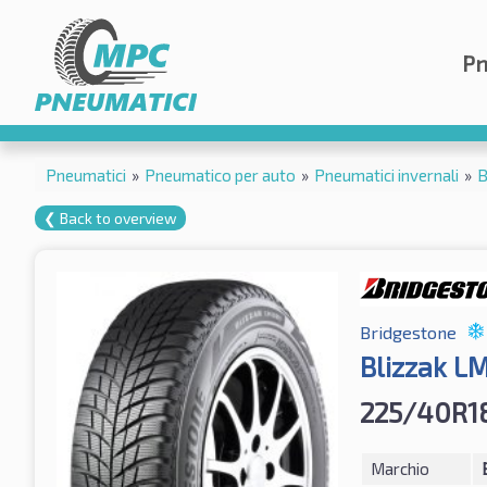
Pn
Pneumatici
»
Pneumatico per auto
»
Pneumatici invernali
»
B
❮ Back to overview
Bridgestone
Blizzak L
225/40R1
Marchio