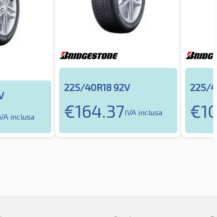
225/40R18 92V
225/4
V
€
164.37
€
10
IVA inclusa
IVA inclusa