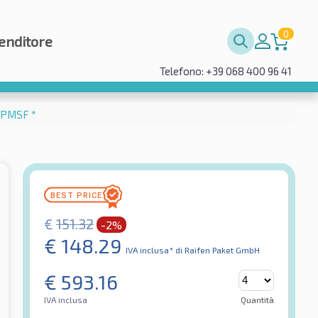
0
enditore
Telefono: +39 068 400 96 41
3PMSF *
€
151.32
-2%
€
148.29
IVA inclusa*
di Raifen Paket GmbH
€
593.16
IVA inclusa
Quantità