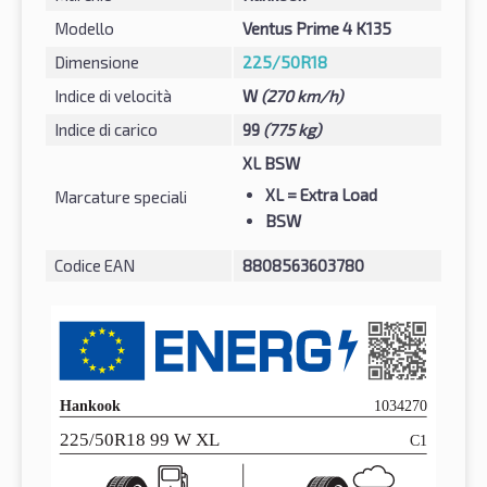
Modello
Ventus Prime 4 K135
Dimensione
225/50R18
Indice di velocità
W
(270 km/h)
Indice di carico
99
(775 kg)
XL BSW
XL
= Extra Load
Marcature speciali
BSW
Codice EAN
8808563603780