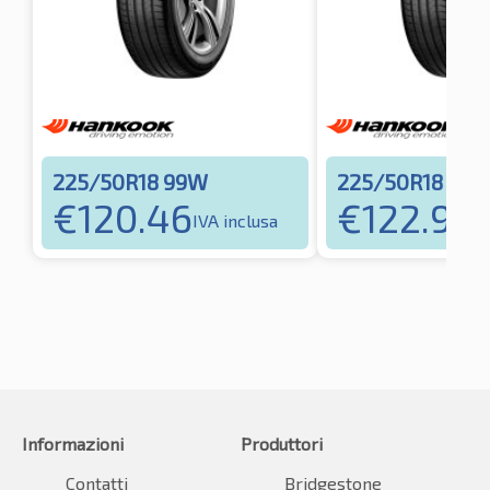
225/50R18 99W
225/50R18 99
€
120.46
€
122.93
IVA inclusa
I
Informazioni
Produttori
Contatti
Bridgestone