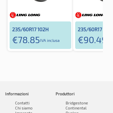
235/60R17 102H
235/60R17 102
€
78.85
€
90.49
IVA inclusa
IVA
Informazioni
Produttori
Contatti
Bridgestone
Chi siamo
Continental
Impronta
Dunlop