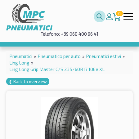
0
Telefono: +39 068 400 96 41
Pneumatici
»
Pneumatico per auto
»
Pneumatici estivi
»
Ling Long
»
Ling Long Grip Master C/S 235/60R17 106V XL
❮ Back to overview