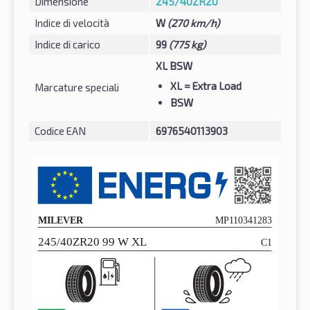
Dimensione
245/40ZR20
Indice di velocità
W
(270 km/h)
Indice di carico
99
(775 kg)
XL BSW
XL
= Extra Load
Marcature speciali
BSW
Codice EAN
6976540113903