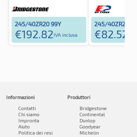
245/40ZR20 99Y
245/40ZR20 9
€
192.82
€
82.52
IVA inclusa
IVA 
Informazioni
Produttori
Contatti
Bridgestone
Chi siamo
Continental
Impronta
Dunlop
Aiuto
Goodyear
Politica dei resi
Michelin